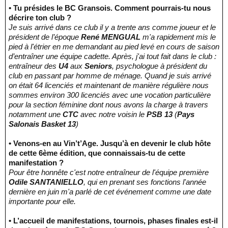
• Tu présides le BC Gransois. Comment pourrais-tu nous
décrire ton club ?
Je suis arrivé dans ce club il y a trente ans comme joueur et le
président de l’époque
René MENGUAL
m'a rapidement mis le
pied à l'étrier en me demandant au pied levé en cours de saison
d’entraîner une équipe cadette. Après, j'ai tout fait dans le club :
entraîneur des
U4
aux
Seniors
, psychologue à président du
club en passant par homme de ménage. Quand je suis arrivé
on était 64 licenciés et maintenant de manière régulière nous
sommes environ 300 licenciés avec une vocation particulière
pour la section féminine dont nous avons la charge à travers
notamment une
CTC
avec notre voisin le
PSB 13
(
Pays
Salonais Basket 13
)
• Venons-en au Vin’t’Age. Jusqu’à en devenir le club hôte
de cette 6ème édition, que connaissais-tu de cette
manifestation ?
Pour être honnête c'est notre entraîneur de l'équipe première
Odile SANTANIELLO
, qui en prenant ses fonctions l'année
dernière en juin m'a parlé de cet événement comme une date
importante pour elle.
• L’accueil de manifestations, tournois, phases finales est-il