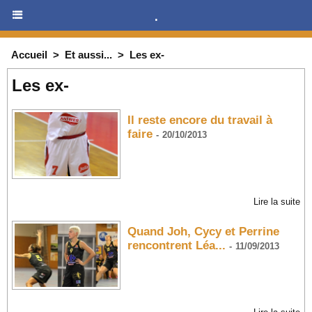
.
Accueil
>
Et aussi...
>
Les ex-
Les ex-
Il reste encore du travail à
faire
-
20/10/2013
Lire la suite
Quand Joh, Cycy et Perrine
rencontrent Léa...
-
11/09/2013