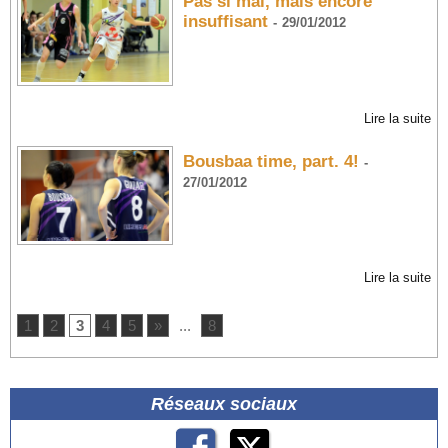
Pas si mal, mais encore
insuffisant
-
29/01/2012
Lire la suite
Bousbaa time, part. 4!
-
27/01/2012
Lire la suite
1
2
3
4
5
»
...
8
Réseaux sociaux