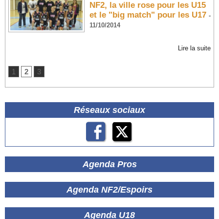
NF2, la ville rose pour les U15
et le "big match" pour les U17
-
11/10/2014
Lire la suite
1
2
3
Réseaux sociaux
Agenda Pros
Agenda NF2/Espoirs
Agenda U18