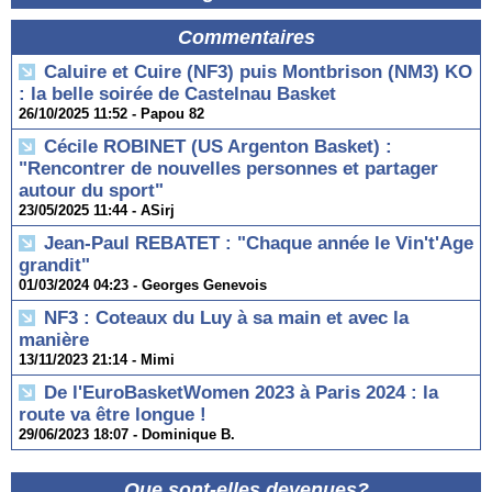
Commentaires
Caluire et Cuire (NF3) puis Montbrison (NM3) KO
: la belle soirée de Castelnau Basket
26/10/2025 11:52 -
Papou 82
Cécile ROBINET (US Argenton Basket) :
"Rencontrer de nouvelles personnes et partager
autour du sport"
23/05/2025 11:44 -
ASirj
Jean-Paul REBATET : "Chaque année le Vin't'Age
grandit"
01/03/2024 04:23 -
Georges Genevois
NF3 : Coteaux du Luy à sa main et avec la
manière
13/11/2023 21:14 -
Mimi
De l'EuroBasketWomen 2023 à Paris 2024 : la
route va être longue !
29/06/2023 18:07 -
Dominique B.
Que sont-elles devenues?