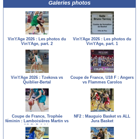
Galeries photos
Vin't'Age 2026 : Les photos du
Vin't'Age 2026 : Les photos du
Vin't'Age, part. 2
Vin't'Age, part. 1
Vin't'Age 2026 : Tzekova vs
Coupe de France, U18 F : Angers
Quiblier-Bertal
vs Flammes Carolos
Coupe de France, Trophée
NF2 : Mauguio Basket vs ALL
féminin : Lamboisières Martin vs
Jura Basket
AS St Delphin