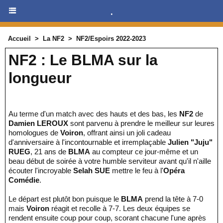
.
Accueil
>
La NF2
>
NF2/Espoirs 2022-2023
NF2 : Le BLMA sur la
longueur
Au terme d'un match avec des hauts et des bas, les
NF2
de
Damien LEROUX
sont parvenu à prendre le meilleur sur leures
homologues de
Voiron
, offrant ainsi un joli cadeau
d'anniversaire à l'incontournable et irremplaçable
Julien "Juju"
RUEG
, 21 ans de
BLMA
au compteur ce jour-même et un
beau début de soirée à votre humble serviteur avant qu'il n'aille
écouter l'incroyable
Selah SUE
mettre le feu à l'
Opéra
Comédie
.
Le départ est plutôt bon puisque le
BLMA
prend la tête à 7-0
mais
Voiron
réagit et recolle à 7-7. Les deux équipes se
rendent ensuite coup pour coup, scorant chacune l'une après