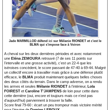
Jade MARMILLOD défend ici sur Mélanie RIONDET et c'est le
BLMA qui s'impose face à Voiron
A cheval sur les deux dernières périodes et avec notamment
une
Eléna ZEMOURA
retrouvé (7 de ses 11 points sur
l'intervalle et une grosse activité), c'est un 22-4 que les
iséroises concèdent, le score passant de 47-40 à 69-44. Malgré
un collectif encore à travailler mais grâce à une défense plutôt
efficace, le
BLMA
produit maintenant quelques belles choses
des deux côtés du terrain. Dans le camp adverse, on a rendu
les armes et seules
Mélanie RIONDET
à l'intérieur,
Lola
FOIREST
et
Caroline T'JAMPENS
de loin pour cette dans
cette dernière (oui, encore et toujours mais ce n'est pas
d'aujourd'hui) parviennent à trouver la faille.
Score final 79-60 : écart un peu trompeur mais victoire mérité
pour l'équipe de
Damien LEROUX
.