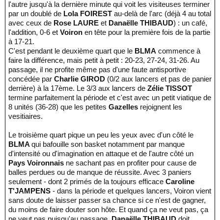
l'autre jusqu'à la dernière minute qui voit les visiteuses terminer
par un doublé de
Lola FOIREST
au-delà de l'arc (déjà 4 au total
avec ceux de
Rose LAURE
et
Danaëlle THIBAUD
) : un café,
l'addition, 0-6 et
Voiron
en tête pour la première fois de la partie
à 17-21.
C'est pendant le deuxième quart que le
BLMA
commence à
faire la différence, mais petit à petit : 20-23, 27-24, 31-26. Au
passage, il ne profite même pas d'une faute antisportive
concédée par
Charlie GIROD
(0/2 aux lancers et pas de panier
derrière) à la 17ème. Le 3/3 aux lancers de
Zélie TISSOT
termine parfaitement la période et c'est avec un petit viatique de
8 unités (36-28) que les petites
Gazelles
rejoignent les
vesitiaires.
Le troisième quart pique un peu les yeux avec d'un côté le
BLMA
qui bafouille son basket notamment par manque
d'intensité ou d'imagination en attaque et de l'autre côté un
Pays Voironnais
ne sachant pas en profiter pour cause de
balles perdues ou de manque de réussite. Avec 3 paniers
seulement - dont 2 primés de la toujours efficace
Caroline
T'JAMPENS
- dans la période et quelques lancers, Voiron vient
sans doute de laisser passer sa chance si ce n'est de gagner,
du moins de faire douter son hôte. Et quand ça ne veut pas, ça
ne veut pas puisqu'au passage,
Danaëlle THIBAUD
doit