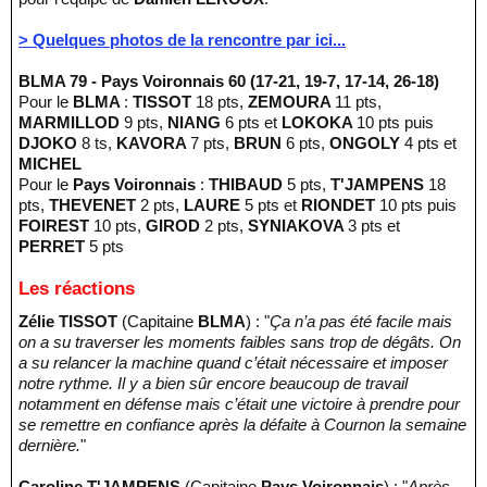
> Quelques photos de la rencontre par ici...
BLMA 79 - Pays Voironnais 60 (17-21, 19-7, 17-14, 26-18)
Pour le
BLMA
:
TISSOT
18 pts,
ZEMOURA
11 pts,
MARMILLOD
9 pts,
NIANG
6 pts et
LOKOKA
10 pts puis
DJOKO
8 ts,
KAVORA
7 pts,
BRUN
6 pts,
ONGOLY
4 pts et
MICHEL
Pour le
Pays Voironnais
:
THIBAUD
5 pts,
T'JAMPENS
18
pts,
THEVENET
2 pts,
LAURE
5 pts et
RIONDET
10 pts puis
FOIREST
10 pts,
GIROD
2 pts,
SYNIAKOVA
3 pts et
PERRET
5 pts
Les réactions
Zélie TISSOT
(Capitaine
BLMA
) : "
Ça n’a pas été facile mais
on a su traverser les moments faibles sans trop de dégâts. On
a su relancer la machine quand c’était nécessaire et imposer
notre rythme. Il y a bien sûr encore beaucoup de travail
notamment en défense mais c’était une victoire à prendre pour
se remettre en confiance après la défaite à Cournon la semaine
dernière.
"
Caroline T'JAMPENS
(Capitaine
Pays Voironnais
) : "
Après