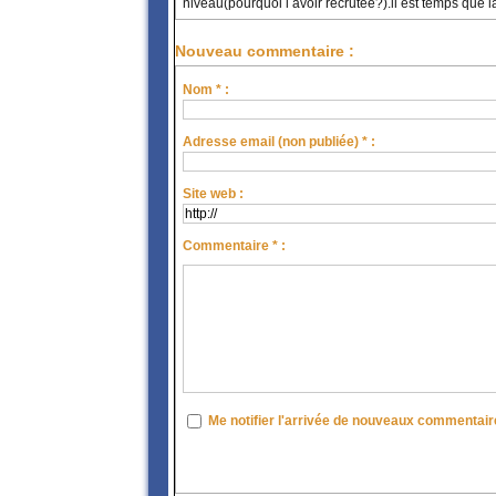
niveau(pourquoi l avoir recrutée?).il est temps que la
Nouveau commentaire :
Nom * :
Adresse email (non publiée) * :
Site web :
Commentaire * :
Me notifier l'arrivée de nouveaux commentai