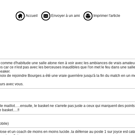
Accueil
Envoyer à un ami
Imprimer l'article
 comme d'habitude une salle atone rien à voir avec les ambiances de vrais amateur
 car ce n'est pas avec les berceuses inaudibles que l'on met le feu dans une salle. I
peaker.
ix de rejoindre Bourges a été une vraie guerrière jusqu'à la fin du match en un mot
urs avec vous.
e maillot......ensuite, le basket ne s'arrete pas juste a ceux qui marquent des point
basket.....!!
obile)
lose et un coach de moins en moins lucide..la défense au poste 1 sur joyce est catas