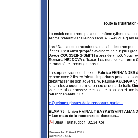
Toute la frustratio
Le match ne reprend pas sur le même rythme mais en
est maintenant dans le bon sens. A 56-49 quelques mi
Las ! Dans cette rencontre maintes fois interrompue - do
lâcher. C'est ainsi qu'après avoir atteint leur plus gr
Joyce COUSSEINS-SMITH
à près de 7m50. Nous rev
Romana HEJDOVA
efficace. Les nordistes auront m
chronomètre : prolongations !
La surprise vient du choix de
Fabrice FERNANDES
d
rythme avec 2 tirs extérieurs importants portant le sco
débarrasser de son adversaire.
Pauline AKONGA
une
secondes à jouer : remise en jeu et perte de balle
Gé
vient de laisser passez le casse de la saison et une 
retranchements. Ouf !
> Quelques photos de la rencontre par ici...
BLMA 76 - Union HAINAUT BASKETSAINT-AMAND 75 a.
> Les stats de la rencontre ci-dessous...
Blma_Hainaut.pdf
(82.34 Ko)
Dimanche 2 Avril 2017
Dominique B.