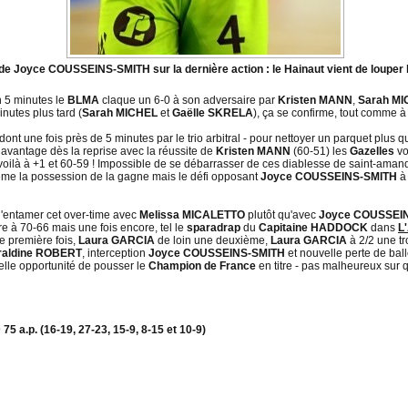
n de Joyce COUSSEINS-SMITH sur la dernière action : le Hainaut vient de louper 
 5 minutes le
BLMA
claque un 6-0 à son adversaire par
Kristen MANN
,
Sarah M
nutes plus tard (
Sarah MICHEL
et
Gaëlle SKRELA
), ça se confirme, tout comme à
nt une fois près de 5 minutes par le trio arbitral - pour nettoyer un parquet plus que 
os avantage dès la reprise avec la réussite de
Kristen MANN
(60-51) les
Gazelles
vo
oilà à +1 et 60-59 ! Impossible de se débarrasser de ces diablesse de saint-ama
ême la possession de la gagne mais le défi opposant
Joyce COUSSEINS-SMITH
à 
'entamer cet over-time avec
Melissa MICALETTO
plutôt qu'avec
Joyce COUSSEI
re à 70-66 mais une fois encore, tel le
sparadrap
du
Capitaine HADDOCK
dans
L
 première fois,
Laura GARCIA
de loin une deuxième,
Laura GARCIA
à 2/2 une tro
raldine ROBERT
, interception
Joyce COUSSEINS-SMITH
et nouvelle perte de bal
belle opportunité de pousser le
Champion de France
en titre - pas malheureux sur q
p. (16-19, 27-23, 15-9, 8-15 et 10-9)