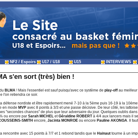
NF2 / Espoirs
U17 / U18
U15
INTERVIEWS
A s'en sort (très) bien !
du
BLMA
! Mais l'essentiel est sauf puisqu'avec ce système de
play-off
au meilleur
e l'on retiendra ce soir.
la défense nordiste et être rapidement mené 7-10 à la 5ème puis 16-19 à la 10èm
re en mode
MVP
avec 8 points à 3/3 et une passe décisive. De leur côté, les lattoi
lques "secondes chances" de plus que leur adversaire du jour. Quelques oublis dans
% ou encore par
Sarah MICHEL
et
Géraldine ROBERT
à 4/4 aux lancers mais il s
COUSSEINS-SMITH
encore,
Jacinta MONROE
ou encore
Pauline AKONGA
. Il fa
 la rencontre avec 15 points à 7/7 et 1 rebond tandis que le
Hainaut
tourne à un imp