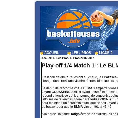
ACCUEIL
LFB / PROS
LIGUE 2
Accueil
>
Les Pros
>
Pros 2016-2017
Play-off 1/4 Match 1 : Le BLM
C'est peu de dire qu'elles ont eu chaud, les
Gazelles
change rien : c'est une victoire. Et c'est bien tout ce qu
Le début de rencontre voit le
BLMA
s’empêtrer dans 
Joyce COUSSEINS-SMITH
ayant entamé la rencont
rebond offensif, ce qui leur permet de convertir que
lattoises de revenir au score par
Élodie GODIN
à 100
pour maintenir un écart minimum, que ce soit
Joyce 
au buzzer pour que le
BLMA
vire en tête à 43-42.
A la pause, la future
Tango
écrase les statistiques de