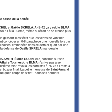
le casse de la soirée
ICHEL
et
Gaëlle SKRELA
. A 49-42 ça y est, le
BLMA
 58-51 à la 30ème, même si l'écart ne se creuse plus.
glissant, il est écrit que les vertes ne vont rien
nt concéder un 0-8 parachevé une nouvelle fois par
ndinoises, emmenées dans ce dernier quart par une
la défense de
Gaëlle SKRELA
mangera le
NS-SMITH
.
Élodie GODIN
, elle, continue sur son
'Affaire Tournesol
, le
BLMA
n'arrive pas à se
isième fois : revoilà les nordistes à 76-75 ! Il reste 4
le, buzzer final. La petite meneuse de
Saint-Amand
uelques coups de sifflet - dans ses derniers