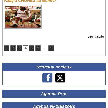
Kaayla CHONES au BLMA?
Lire la suite
1
2
3
4
5
»
...
9
Réseaux sociaux
Agenda Pros
Agenda NF2/Espoirs