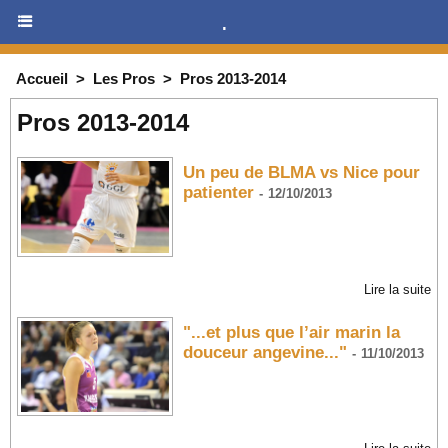
.
Accueil
>
Les Pros
>
Pros 2013-2014
Pros 2013-2014
Un peu de BLMA vs Nice pour
patienter
-
12/10/2013
Lire la suite
"...et plus que l’air marin la
douceur angevine..."
-
11/10/2013