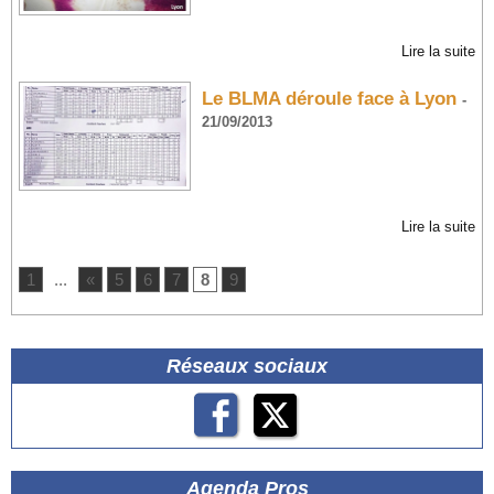
Lire la suite
Le BLMA déroule face à Lyon
-
21/09/2013
Lire la suite
1
...
«
5
6
7
8
9
Réseaux sociaux
Agenda Pros