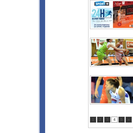
1
2
3
4
5
»