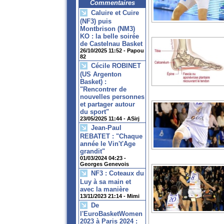
Commentaires
Caluire et Cuire
(NF3) puis
Montbrison (NM3)
KO : la belle soirée
de Castelnau Basket
26/10/2025 11:52 -
Papou
82
Cécile ROBINET
(US Argenton
Basket) :
"Rencontrer de
nouvelles personnes
et partager autour
du sport"
23/05/2025 11:44 -
ASirj
Jean-Paul
REBATET : "Chaque
année le Vin't'Age
grandit"
01/03/2024 04:23 -
Georges Genevois
NF3 : Coteaux du
Luy à sa main et
avec la manière
13/11/2023 21:14 -
Mimi
De
l'EuroBasketWomen
2023 à Paris 2024 :