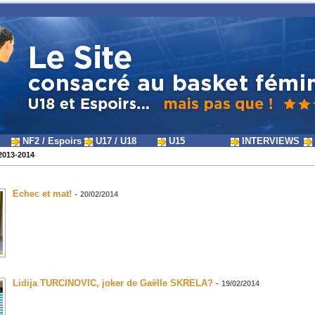
NF2 / Espoirs
U17 / U18
U15
INTERVIEWS
2013-2014
Echec et mat!
-
20/02/2014
Lidija TURCINOVIC, joker de Gaëlle SKRELA?
-
19/02/2014