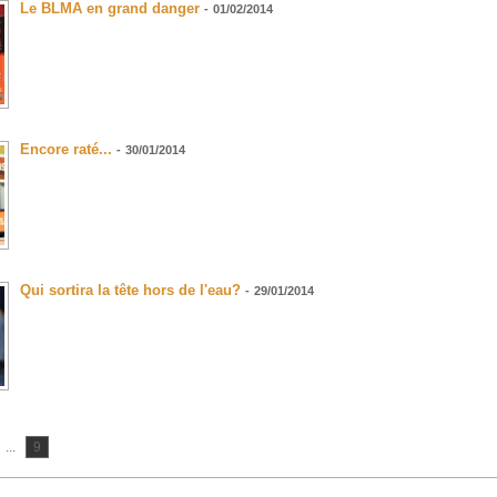
Le BLMA en grand danger
-
01/02/2014
Encore raté...
-
30/01/2014
Qui sortira la tête hors de l'eau?
-
29/01/2014
...
9