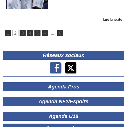
Lire la suite
1
2
3
4
5
»
...
6
Réseaux sociaux
Agenda Pros
Agenda NF2/Espoirs
Agenda U18