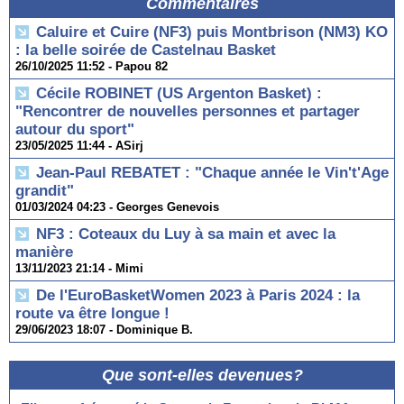
Commentaires
Caluire et Cuire (NF3) puis Montbrison (NM3) KO
: la belle soirée de Castelnau Basket
26/10/2025 11:52 -
Papou 82
Cécile ROBINET (US Argenton Basket) :
"Rencontrer de nouvelles personnes et partager
autour du sport"
23/05/2025 11:44 -
ASirj
Jean-Paul REBATET : "Chaque année le Vin't'Age
grandit"
01/03/2024 04:23 -
Georges Genevois
NF3 : Coteaux du Luy à sa main et avec la
manière
13/11/2023 21:14 -
Mimi
De l'EuroBasketWomen 2023 à Paris 2024 : la
route va être longue !
29/06/2023 18:07 -
Dominique B.
Que sont-elles devenues?