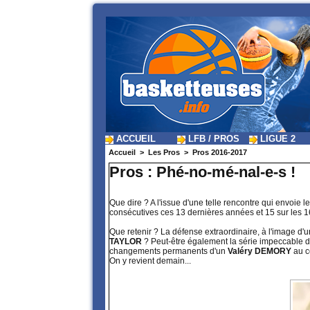
ACCUEIL
LFB / PROS
LIGUE 2
Accueil
>
Les Pros
>
Pros 2016-2017
Pros : Phé-no-mé-nal-e-s !
Que dire ? A l'issue d'une telle rencontre qui envoie l
consécutives ces 13 dernières années et 15 sur les 16 
Que retenir ? La défense extraordinaire, à l'image d'
TAYLOR
? Peut-être également la série impeccable 
changements permanents d'un
Valéry DEMORY
au c
On y revient demain...