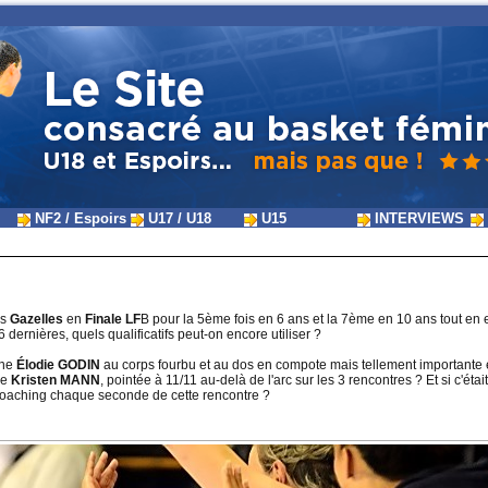
NF2 / Espoirs
U17 / U18
U15
INTERVIEWS
es
Gazelles
en
Finale LF
B pour la 5ème fois en 6 ans et la 7ème en 10 ans tout en
dernières, quels qualificatifs peut-on encore utiliser ?
une
Élodie GODIN
au corps fourbu et au dos en compote mais tellement importante e
de
Kristen MANN
, pointée à 11/11 au-delà de l'arc sur les 3 rencontres ? Et si c'était
oaching chaque seconde de cette rencontre ?