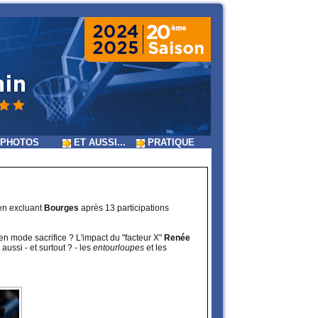
PHOTOS
ET AUSSI...
PRATIQUE
 en excluant
Bourges
après 13 participations
n mode sacrifice ? L'impact du "facteur X"
Renée
 aussi - et surtout ? - les
entourloupes
et les