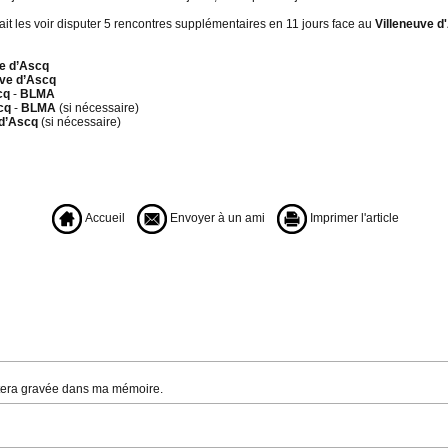
it les voir disputer 5 rencontres supplémentaires en 11 jours face au
Villeneuve d
ve d’Ascq
uve d’Ascq
cq
-
BLMA
cq
-
BLMA
(si nécessaire)
 d’Ascq
(si nécessaire)
Accueil
Envoyer à un ami
Imprimer l'article
restera gravée dans ma mémoire.