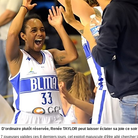
D'ordinaire plutôt réservée, Renée TAYLOR peut laisser éclater sa joie ce soir
 joueuses valides ces 8 derniers jours, cet exploit majuscule d'être allé chercher la