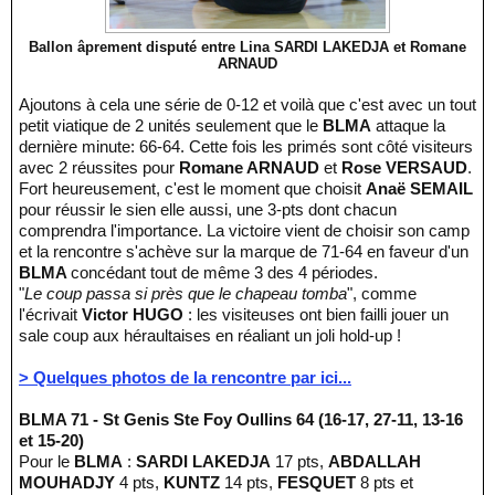
Ballon âprement disputé entre Lina SARDI LAKEDJA et Romane
ARNAUD
Ajoutons à cela une série de 0-12 et voilà que c'est avec un tout
petit viatique de 2 unités seulement que le
BLMA
attaque la
dernière minute: 66-64. Cette fois les primés sont côté visiteurs
avec 2 réussites pour
Romane ARNAUD
et
Rose VERSAUD
.
Fort heureusement, c'est le moment que choisit
Anaë SEMAIL
pour réussir le sien elle aussi, une 3-pts dont chacun
comprendra l'importance. La victoire vient de choisir son camp
et la rencontre s'achève sur la marque de 71-64 en faveur d'un
BLMA
concédant tout de même 3 des 4 périodes.
"
Le coup passa si près que le chapeau tomba
", comme
l'écrivait
Victor HUGO
: les visiteuses ont bien failli jouer un
sale coup aux héraultaises en réaliant un joli hold-up !
> Quelques photos de la rencontre par ici...
BLMA 71 - St Genis Ste Foy Oullins 64 (16-17, 27-11, 13-16
et 15-20)
Pour le
BLMA
:
SARDI LAKEDJA
17 pts,
ABDALLAH
MOUHADJY
4 pts,
KUNTZ
14 pts,
FESQUET
8 pts et