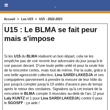
.
Accueil
>
Les U15
>
U15 : 2022-2023
U15 : Le BLMA se fait peur
mais s'impose
Si les
U15
du
BLMA
réalisent un bon départ, cela ne les
empêche pas de voir revenir leur adversaire du jour jusqu'à le
voir passer devant. D'une toute petite unité et pour la seule fois
de la rencontre certes, mais tout de même. Par la suite, grâce à
une belle agressivité collective,
Lina SARDI LAKEDJA
et ses
coéquipières parviennent à prendre la mesure de leur hôte du
jour jusqu'à compter jusqu'à 19 unités d'avance peu de temps
après le retour des vestiaires. Signalons qu'à cet instant de la
rencontre le
BLMA
compte 3 réussites au-delà de l'arc (2 pour
Laly KUNTZ
et 1 pour
Lina SARDI LAKEDJA
) contre 0 pour
le
SGOSFF
: ça aide !