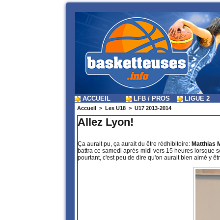
ACCUEIL
LFB / PROS
LIGUE 2
Accueil
>
Les U18
>
U17 2013-2014
Allez Lyon!
Ça aurait pu, ça aurait du être rédhibitoire:
Matthias
battra ce samedi après-midi vers 15 heures lorsque se
pourtant, c'est peu de dire qu'on aurait bien aimé y être