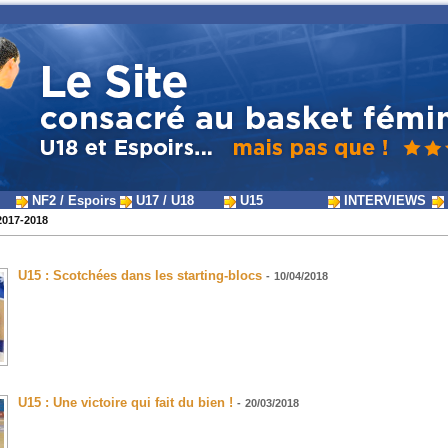
NF2 / Espoirs
U17 / U18
U15
INTERVIEWS
2017-2018
U15 : Scotchées dans les starting-blocs
-
10/04/2018
U15 : Une victoire qui fait du bien !
-
20/03/2018