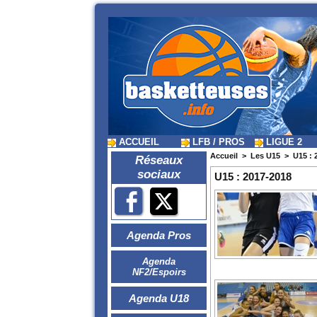
ACCUEIL
LFB / PROS
LIGUE 2
Accueil
>
Les U15
>
U15 : 
Réseaux
sociaux
U15 : 2017-2018
Agenda Pros
Agenda
NF2/Espoirs
Agenda U18