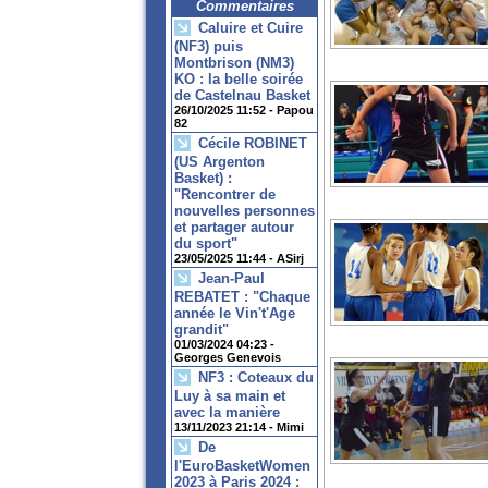
Commentaires
Caluire et Cuire
(NF3) puis
Montbrison (NM3)
KO : la belle soirée
de Castelnau Basket
26/10/2025 11:52 -
Papou
82
Cécile ROBINET
(US Argenton
Basket) :
"Rencontrer de
nouvelles personnes
et partager autour
du sport"
23/05/2025 11:44 -
ASirj
Jean-Paul
REBATET : "Chaque
année le Vin't'Age
grandit"
01/03/2024 04:23 -
Georges Genevois
NF3 : Coteaux du
Luy à sa main et
avec la manière
13/11/2023 21:14 -
Mimi
De
l'EuroBasketWomen
2023 à Paris 2024 :