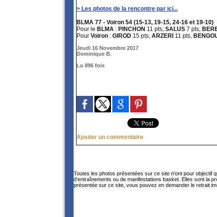
> Les photos de la rencontre par ici...
BLMA 77 - Voiron 54 (15-13, 19-15, 24-16 et 19-10)
Pour le
BLMA
:
PINCHON
11 pts,
SALUS
7 pts,
BER
Pour
Voiron
:
GIROD
15 pts,
ARZERI
11 pts,
BENGO
Jeudi 16 Novembre 2017
Dominique B.
Lu 896 fois
Ajouter un commentaire
Toutes les photos présentées sur ce site n'ont pour objectif 
d'entraînements ou de manifestations basket. Elles sont la p
présentée sur ce site, vous pouvez en demander le retrait im