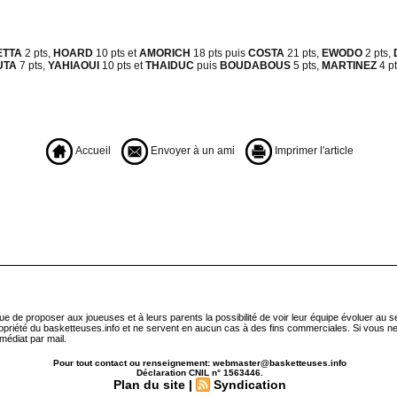
ETTA
2 pts,
HOARD
10 pts et
AMORICH
18 pts puis
COSTA
21 pts,
EWODO
2 pts,
UTA
7 pts,
YAHIAOUI
10 pts et
THAIDUC
puis
BOUDABOUS
5 pts,
MARTINEZ
4 p
Accueil
Envoyer à un ami
Imprimer l'article
que de proposer aux joueuses et à leurs parents la possibilité de voir leur équipe évoluer au 
ropriété du basketteuses.info et ne servent en aucun cas à des fins commerciales. Si vous ne
médiat par mail.
Pour tout contact ou renseignement: webmaster@basketteuses.info
Déclaration CNIL n° 1563446.
Plan du site
|
Syndication