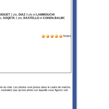
DIGUET
2 pts,
DIAZ
4 pts et
LAMMOUCHI
ts,
SOQETA
2 pts,
RASTELLO
et
COHEN-BALM
E
Notez
sein du club. Les photos sont prises dans le cadre de matchs,
 souhaitez pas qu'une photo sur laquelle vous figurez soit