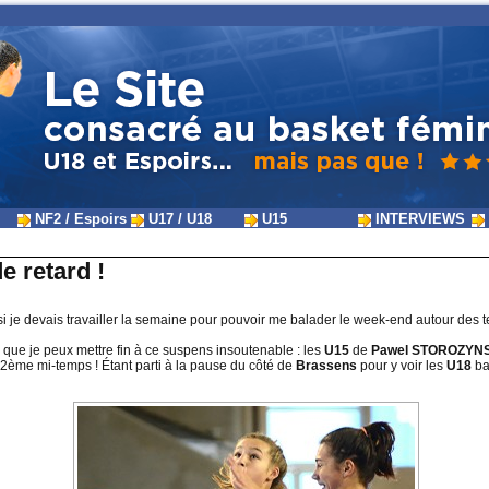
NF2 / Espoirs
U17 / U18
U15
INTERVIEWS
e retard !
si je devais travailler la semaine pour pouvoir me balader le week-end autour des te
 que je peux mettre fin à ce suspens insoutenable : les
U15
de
Pawel STOROZYN
ème mi-temps ! Étant parti à la pause du côté de
Brassens
pour y voir les
U18
ba