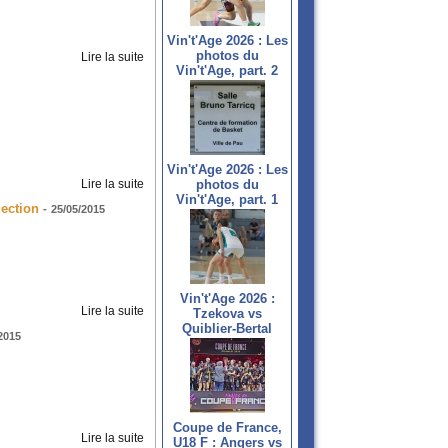
Vin't'Age 2026 : Les
photos du
Lire la suite
Vin't'Age, part. 2
Vin't'Age 2026 : Les
Lire la suite
photos du
Vin't'Age, part. 1
ection
-
25/05/2015
Vin't'Age 2026 :
Lire la suite
Tzekova vs
Quiblier-Bertal
2015
Coupe de France,
Lire la suite
U18 F : Angers vs