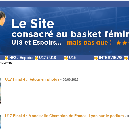
NF2 / Espoirs
U17 / U18
U15
INTERVIEWS
014-2015
U17 Final 4 : Retour en photos
-
08/06/2015
U17 Final 4 : Mondeville Champion de France, Lyon sur le podium
-
0