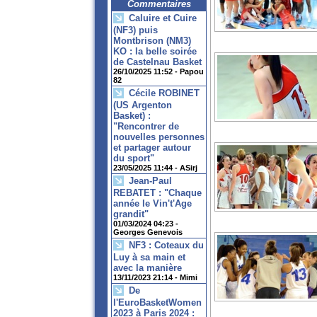
Commentaires
Caluire et Cuire
(NF3) puis
Montbrison (NM3)
KO : la belle soirée
de Castelnau Basket
26/10/2025 11:52 -
Papou
82
Cécile ROBINET
(US Argenton
Basket) :
"Rencontrer de
nouvelles personnes
et partager autour
du sport"
23/05/2025 11:44 -
ASirj
Jean-Paul
REBATET : "Chaque
année le Vin't'Age
grandit"
01/03/2024 04:23 -
Georges Genevois
NF3 : Coteaux du
Luy à sa main et
avec la manière
13/11/2023 21:14 -
Mimi
De
l'EuroBasketWomen
2023 à Paris 2024 :