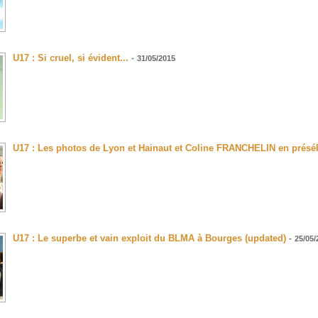
U17 : Si cruel, si évident...
-
31/05/2015
U17 : Les photos de Lyon et Hainaut et Coline FRANCHELIN en présél
U17 : Le superbe et vain exploit du BLMA à Bourges (updated)
-
25/05/