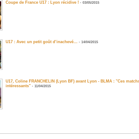
Coupe de France U17 : Lyon récidive !
-
03/05/2015
U17 : Avec un petit goût d’inachevé…
-
14/04/2015
U17, Coline FRANCHELIN (Lyon BF) avant Lyon - BLMA : "Ces matchs 
intéressants"
-
11/04/2015