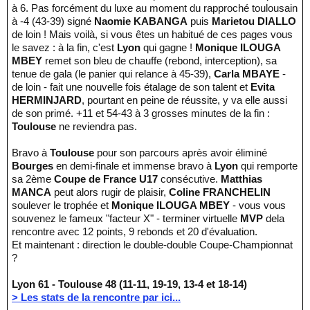
à 6. Pas forcément du luxe au moment du rapproché toulousain
à -4 (43-39) signé
Naomie KABANGA
puis
Marietou DIALLO
de loin ! Mais voilà, si vous êtes un habitué de ces pages vous
le savez : à la fin, c'est
Lyon
qui gagne !
Monique ILOUGA
MBEY
remet son bleu de chauffe (rebond, interception), sa
tenue de gala (le panier qui relance à 45-39),
Carla MBAYE
-
de loin - fait une nouvelle fois étalage de son talent et
Evita
HERMINJARD
, pourtant en peine de réussite, y va elle aussi
de son primé. +11 et 54-43 à 3 grosses minutes de la fin :
Toulouse
ne reviendra pas.
Bravo à
Toulouse
pour son parcours après avoir éliminé
Bourges
en demi-finale et immense bravo à
Lyon
qui remporte
sa 2ème
Coupe de France U17
consécutive.
Matthias
MANCA
peut alors rugir de plaisir,
Coline FRANCHELIN
soulever le trophée et
Monique ILOUGA MBEY
- vous vous
souvenez le fameux "facteur X" - terminer virtuelle
MVP
dela
rencontre avec 12 points, 9 rebonds et 20 d'évaluation.
Et maintenant : direction le double-double Coupe-Championnat
?
Lyon 61 - Toulouse 48 (11-11, 19-19, 13-4 et 18-14)
> Les stats de la rencontre par ici...