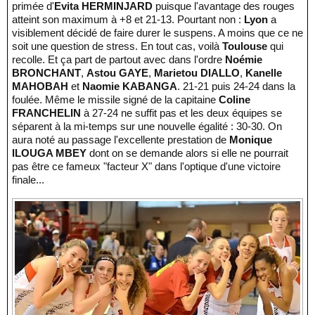
primée d'
Evita HERMINJARD
puisque l'avantage des rouges
atteint son maximum à +8 et 21-13. Pourtant non :
Lyon
a
visiblement décidé de faire durer le suspens. A moins que ce ne
soit une question de stress. En tout cas, voilà
Toulouse
qui
recolle. Et ça part de partout avec dans l'ordre
Noémie
BRONCHANT
,
Astou GAYE
,
Marietou DIALLO
,
Kanelle
MAHOBAH
et
Naomie KABANGA
. 21-21 puis 24-24 dans la
foulée. Même le missile signé de la capitaine
Coline
FRANCHELIN
à 27-24 ne suffit pas et les deux équipes se
séparent à la mi-temps sur une nouvelle égalité : 30-30. On
aura noté au passage l'excellente prestation de
Monique
ILOUGA MBEY
dont on se demande alors si elle ne pourrait
pas être ce fameux "facteur X" dans l'optique d'une victoire
finale...