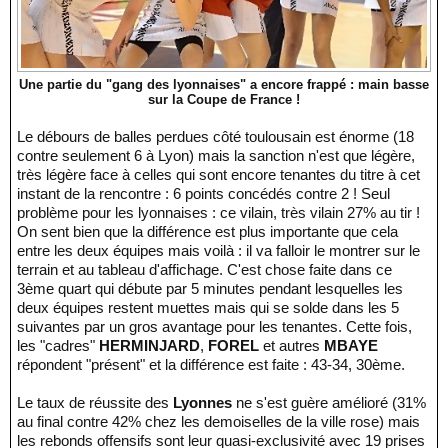
Une partie du "gang des lyonnaises" a encore frappé : main basse
sur la Coupe de France !
Le débours de balles perdues côté toulousain est énorme (18
contre seulement 6 à Lyon) mais la sanction n'est que légère,
très légère face à celles qui sont encore tenantes du titre à cet
instant de la rencontre : 6 points concédés contre 2 ! Seul
problème pour les lyonnaises : ce vilain, très vilain 27% au tir !
On sent bien que la différence est plus importante que cela
entre les deux équipes mais voilà : il va falloir le montrer sur le
terrain et au tableau d'affichage. C'est chose faite dans ce
3ème quart qui débute par 5 minutes pendant lesquelles les
deux équipes restent muettes mais qui se solde dans les 5
suivantes par un gros avantage pour les tenantes. Cette fois,
les "cadres"
HERMINJARD
,
FOREL
et autres
MBAYE
répondent "présent" et la différence est faite : 43-34, 30ème.
Le taux de réussite des
Lyonnes
ne s'est guère amélioré (31%
au final contre 42% chez les demoiselles de la ville rose) mais
les rebonds offensifs sont leur quasi-exclusivité avec 19 prises