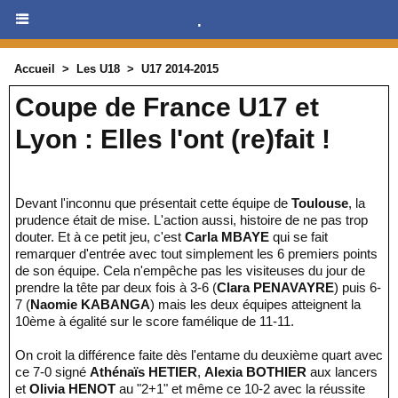
.
Accueil
>
Les U18
>
U17 2014-2015
Coupe de France U17 et
Lyon : Elles l'ont (re)fait !
Devant l'inconnu que présentait cette équipe de
Toulouse
, la
prudence était de mise. L'action aussi, histoire de ne pas trop
douter. Et à ce petit jeu, c'est
Carla MBAYE
qui se fait
remarquer d'entrée avec tout simplement les 6 premiers points
de son équipe. Cela n'empêche pas les visiteuses du jour de
prendre la tête par deux fois à 3-6 (
Clara PENAVAYRE
) puis 6-
7 (
Naomie KABANGA
) mais les deux équipes atteignent la
10ème à égalité sur le score famélique de 11-11.
On croit la différence faite dès l'entame du deuxième quart avec
ce 7-0 signé
Athénaïs HETIER
,
Alexia BOTHIER
aux lancers
et
Olivia HENOT
au "2+1" et même ce 10-2 avec la réussite