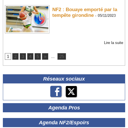
NF2 : Bouaye emporté par la
tempête girondine
-
05/11/2023
Lire la suite
1
2
3
4
5
»
...
25
Réseaux sociaux
Agenda Pros
Agenda NF2/Espoirs