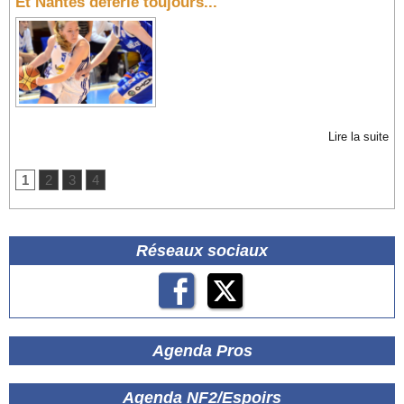
Et Nantes déferle toujours...
Lire la suite
1
2
3
4
Réseaux sociaux
Agenda Pros
Agenda NF2/Espoirs