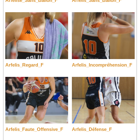
Arfelise_Sans_Ballon_F
Arfelis_Sans_Ballon_F
Arfelis_Regard_F
Arfelis_Incompréhension_F
Arfelis_Faute_Offensive_F
Arfelis_Défense_F