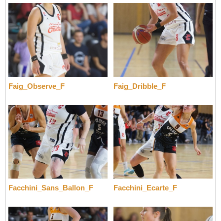
Faig_Observe_F
Faig_Dribble_F
Facchini_Sans_Ballon_F
Facchini_Ecarte_F