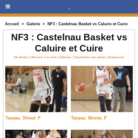
.
Accueil
>
Galerie
>
NF3 : Castelnau Basket vs Caluire et Cuire
NF3 : Castelnau Basket vs
Caluire et Cuire
58 photos
|
Revenir à la liste d'albums
|
Soumettre une photo
|
Diaporama
Tarpau_Shoot_F
Tarpau_Monte_F