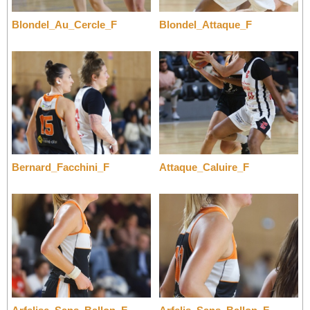
Blondel_Au_Cercle_F
Blondel_Attaque_F
Bernard_Facchini_F
Attaque_Caluire_F