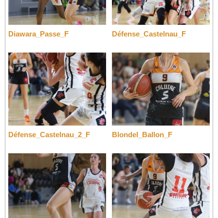
Diawara_Passe_F
Défense_Castelnau_F
Défense_Castelnau_2_F
Blondel_Ballon_F