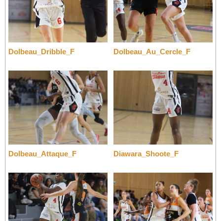
Dolbeau_Dribble_F
Dolbeau_Au_Cercle_F
Dolbeau_Attaque_F
Diawara_Shoote_F