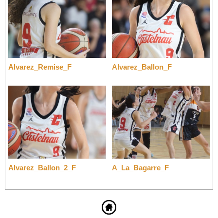
Alvarez_Remise_F
Alvarez_Ballon_F
Alvarez_Ballon_2_F
A_La_Bagarre_F