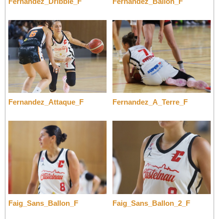
Fernandez_Dribble_F
Fernandez_Ballon_F
Fernandez_Attaque_F
Fernandez_A_Terre_F
Faig_Sans_Ballon_F
Faig_Sans_Ballon_2_F