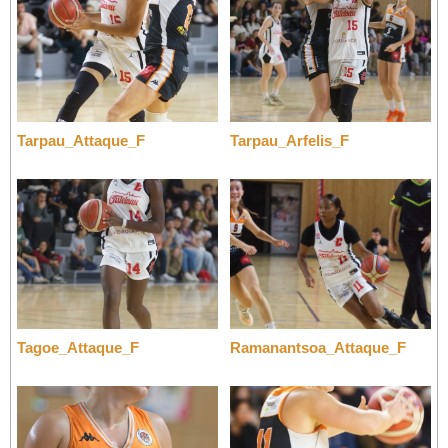
Tarpau_Attaque_F
Tarpau_Arfelis_F
Tagoe_Attaque_F
Ramanantsoa_Attaque_F