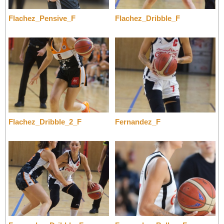
Flachez_Pensive_F
Flachez_Dribble_F
Flachez_Dribble_2_F
Fernandez_F