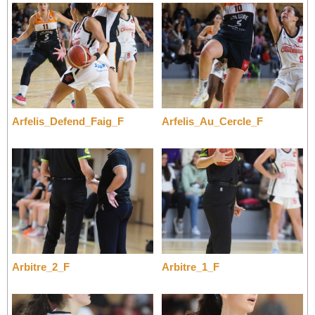
Arfelis_Defend_Faig_F
Arfelis_Au_Cercle_F
Arbitre_2_F
Arbitre_1_F