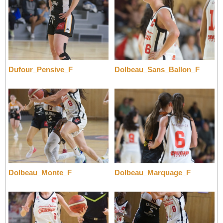
Dufour_Pensive_F
Dolbeau_Sans_Ballon_F
Dolbeau_Monte_F
Dolbeau_Marquage_F