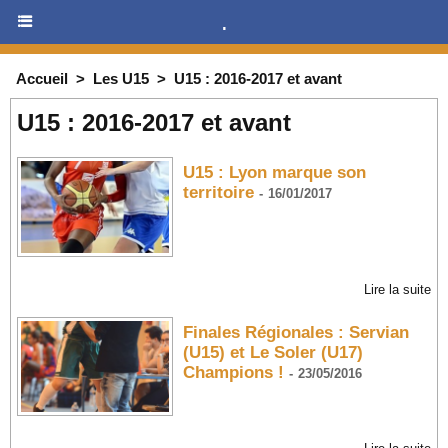
.
Accueil
>
Les U15
>
U15 : 2016-2017 et avant
U15 : 2016-2017 et avant
U15 : Lyon marque son
territoire
-
16/01/2017
Lire la suite
Finales Régionales : Servian
(U15) et Le Soler (U17)
Champions !
-
23/05/2016