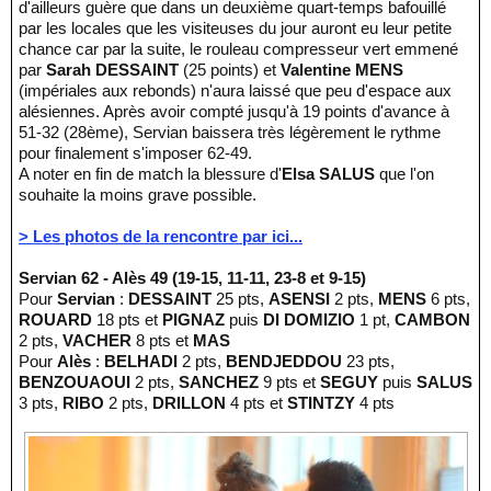
d'ailleurs guère que dans un deuxième quart-temps bafouillé
par les locales que les visiteuses du jour auront eu leur petite
chance car par la suite, le rouleau compresseur vert emmené
par
Sarah DESSAINT
(25 points) et
Valentine MENS
(impériales aux rebonds) n'aura laissé que peu d'espace aux
alésiennes. Après avoir compté jusqu'à 19 points d'avance à
51-32 (28ème), Servian baissera très légèrement le rythme
pour finalement s'imposer 62-49.
A noter en fin de match la blessure d'
Elsa SALUS
que l'on
souhaite la moins grave possible.
> Les photos de la rencontre par ici...
Servian 62 - Alès 49 (19-15, 11-11, 23-8 et 9-15)
Pour
Servian
:
DESSAINT
25 pts,
ASENSI
2 pts,
MENS
6 pts,
ROUARD
18 pts et
PIGNAZ
puis
DI DOMIZIO
1 pt,
CAMBON
2 pts,
VACHER
8 pts et
MAS
Pour
Alès
:
BELHADI
2 pts,
BENDJEDDOU
23 pts,
BENZOUAOUI
2 pts,
SANCHEZ
9 pts et
SEGUY
puis
SALUS
3 pts,
RIBO
2 pts,
DRILLON
4 pts et
STINTZY
4 pts