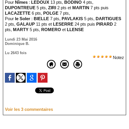
Pour
Nîmes
:
LEDOUX
13 pts,
BODINO
4 pts,
DUPONTREUE
5 pts,
ZIRI
2 pts et
MARTIN
7 pts puis
LACAZETTE
6 pts,
POLGE
7 pts,
Pour
le Soler
:
BIELLE
7 pts,
PAVLAKIS
5 pts,
DARTIGUES
2 pts,
GALAUP
11 pts et
LESERRE
24 pts puis
PIRARD
2
pts,
MARTY
5 pts,
ROMERO
et
LLENSE
Lundi 23 Mai 2016
Dominique B.
Lu 2643 fois
Notez
Voir les
3
commentaires