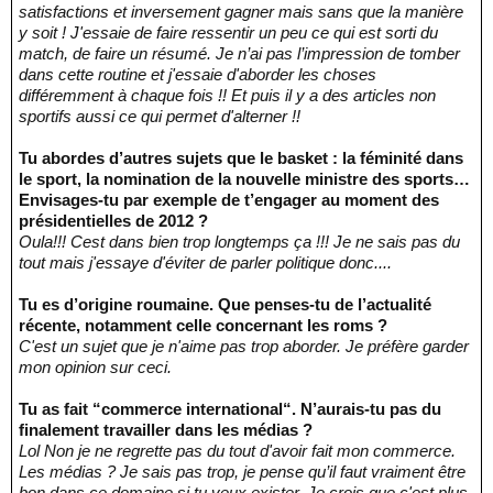
satisfactions et inversement gagner mais sans que la manière
y soit ! J'essaie de faire ressentir un peu ce qui est sorti du
match, de faire un résumé. Je n’ai pas l’impression de tomber
dans cette routine et j'essaie d'aborder les choses
différemment à chaque fois !! Et puis il y a des articles non
sportifs aussi ce qui permet d'alterner !!
Tu abordes d’autres sujets que le basket : la féminité dans
le sport, la nomination de la nouvelle ministre des sports…
Envisages-tu par exemple de t’engager au moment des
présidentielles de 2012 ?
Oula!!! Cest dans bien trop longtemps ça !!! Je ne sais pas du
tout mais j'essaye d'éviter de parler politique donc....
Tu es d’origine roumaine. Que penses-tu de l’actualité
récente, notamment celle concernant les roms ?
C'est un sujet que je n'aime pas trop aborder. Je préfère garder
mon opinion sur ceci.
Tu as fait “commerce international“. N’aurais-tu pas du
finalement travailler dans les médias ?
Lol Non je ne regrette pas du tout d'avoir fait mon commerce.
Les médias ? Je sais pas trop, je pense qu’il faut vraiment être
bon dans ce domaine si tu veux exister. Je crois que c'est plus