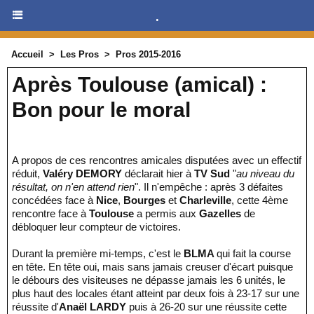
.
Accueil
>
Les Pros
>
Pros 2015-2016
Après Toulouse (amical) :
Bon pour le moral
A propos de ces rencontres amicales disputées avec un effectif
réduit,
Valéry DEMORY
déclarait hier à
TV Sud
"
au niveau du
résultat, on n'en attend rien
". Il n'empêche : après 3 défaites
concédées face à
Nice
,
Bourges
et
Charleville
, cette 4ème
rencontre face à
Toulouse
a permis aux
Gazelles
de
débloquer leur compteur de victoires.
Durant la première mi-temps, c'est le
BLMA
qui fait la course
en tête. En tête oui, mais sans jamais creuser d'écart puisque
le débours des visiteuses ne dépasse jamais les 6 unités, le
plus haut des locales étant atteint par deux fois à 23-17 sur une
réussite d'
Anaël LARDY
puis à 26-20 sur une réussite cette