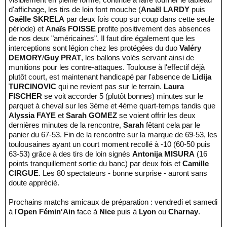
d'affichage, les tirs de loin font mouche (
Anaël LARDY
puis
Gaëlle SKRELA
par deux fois coup sur coup dans cette seule
période) et
Anaïs FOISSE
profite positivement des absences
de nos deux "américaines". Il faut dire également que les
interceptions sont légion chez les protégées du duo
Valéry
DEMORY
/
Guy PRAT
, les ballons volés servant ainsi de
munitions pour les contre-attaques. Toulouse à l'effectif déjà
plutôt court, est maintenant handicapé par l'absence de
Lidija
TURCINOVIC
qui ne revient pas sur le terrain.
Laura
FISCHER
se voit accorder 5 (plutôt bonnes) minutes sur le
parquet à cheval sur les 3ème et 4ème quart-temps tandis que
Alyssia FAYE
et
Sarah GOMEZ
se voient offrir les deux
dernières minutes de la rencontre,
Sarah
fêtant cela par le
panier du 67-53. Fin de la rencontre sur la marque de 69-53, les
toulousaines ayant un court moment recollé à -10 (60-50 puis
63-53) grâce à des tirs de loin signés
Antonija MISURA
(16
points tranquillement sortie du banc) par deux fois et
Camille
CIRGUE
. Les 80 spectateurs - bonne surprise - auront sans
doute apprécié.
Prochains matchs amicaux de préparation : vendredi et samedi
à l'
Open Fémin'Ain
face à
Nice
puis à
Lyon
ou
Charnay
.