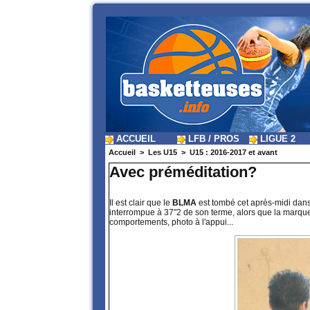
ACCUEIL
LFB / PROS
LIGUE 2
Accueil
>
Les U15
>
U15 : 2016-2017 et avant
Avec préméditation?
Il est clair que le
BLMA
est tombé cet après-midi dan
interrompue à 37"2 de son terme, alors que la marque 
comportements, photo à l'appui...