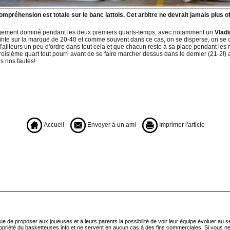
ompréhension est totale sur le banc lattois. Cet arbitre ne devrait jamais plus off
rgement dominé pendant les deux premiers quarts-temps, avec notamment un
Vladi
einte sur la marque de 20-40 et comme souvent dans ce cas, on se disperse, on se c
d'ailleurs un peu d'ordre dans tout cela et que chacun reste à sa place pendant les r
roisième quart tout pourri avant de se faire marcher dessus dans le dernier (21-2!) a
s nos fautes!
Accueil
Envoyer à un ami
Imprimer l'article
que de proposer aux joueuses et à leurs parents la possibilité de voir leur équipe évoluer au 
ropriété du basketteuses.info et ne servent en aucun cas à des fins commerciales. Si vous ne