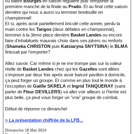
vu battre
Bourges
en saison régulière puis remporter la
première manche de la finale au
Prado
. Et au final cette saison
dernière qui nous a aussi vu terminer bredouille en
championnat!
Et si, après avoir partiellement bricolé cette année, perdu la
main contre les
Tangos
(deux défaites en championnat),
terminer à la 3ème place derrière
Basket Landes
ou encore
faire d'inhabituels mauvais choix dans ses jokers ou renforts
(
Shameka CHRISTON
puis
Katsiaryna SNYTSINA
) le
BLMA
finissait par l'emporter?
Allez savoir. Car même si je ne me trompe pas sur la valeur
réelle de
Basket Landes
chez qui les
Gazelles
sont allées
s'imposer par deux fois après avoir baissé pavillon à domicile,
ça peut forger un groupe. Et comme en plus tout le monde à
l'exception de
Gaëlle SKRELA
et
Ingrid TANQUERAY
(sans
parler de
Fleur DEVILLERS
) va aller voir ailleurs si l'herbe est
plus belle, ça peut vous forger un "vrai" groupe de combat.
Début de réponse ce dimanche!
> La présentation chiffrée de la LFB...
Dimanche 18 Mai 2014