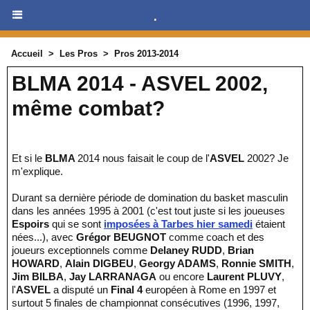
.
Accueil
>
Les Pros
>
Pros 2013-2014
BLMA 2014 - ASVEL 2002,
même combat?
Et si le
BLMA
2014 nous faisait le coup de l'
ASVEL
2002? Je
m'explique.
Durant sa dernière période de domination du basket masculin
dans les années 1995 à 2001 (c'est tout juste si les joueuses
Espoirs
qui se sont
imposées à Tarbes hier samedi
étaient
nées...), avec
Grégor BEUGNOT
comme coach et des
joueurs exceptionnels comme
Delaney RUDD
,
Brian
HOWARD
,
Alain DIGBEU
,
Georgy ADAMS
,
Ronnie SMITH
,
Jim BILBA
,
Jay LARRANAGA
ou encore
Laurent PLUVY
,
l'
ASVEL
a disputé un
Final 4
européen à Rome en 1997 et
surtout 5 finales de championnat consécutives (1996, 1997,