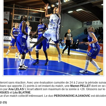
esteront sans réaction. Avec une évaluation cumulée de 24 à 2 pour la période suiva
 banc qui apporte 21 points à cet instant du match, une
Manon PELLET
dont on se 
ues par
Ana LELAS
! L'écart atteint son maximum de la soirée à +26. Glissons sur le 
HUGUES
et
Léa BLATRIE
.
ue d'un match collectif intéressant. Le duo
PEROVANOVIC
/
AJANOVIC
est décidé
2-15)