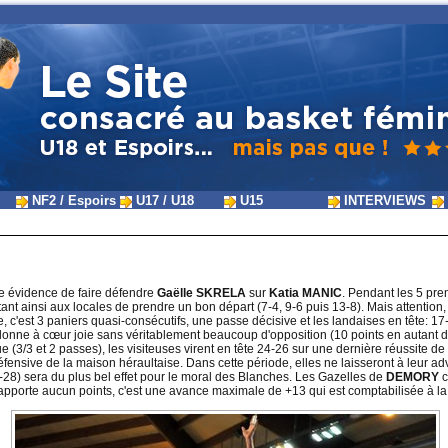
NF2 / Espoirs
U17 / U18
U15
INTERVIEWS
te évidence de faire défendre
Gaëlle SKRELA
sur
Katia MANIC
. Pendant les 5 pre
tant ainsi aux locales de prendre un bon départ (7-4, 9-6 puis 13-8). Mais attentio
e, c'est 3 paniers quasi-consécutifs, une passe décisive et les landaises en tête: 17
n donne à cœur joie sans véritablement beaucoup d'opposition (10 points en autant de
 (3/3 et 2 passes), les visiteuses virent en tête 24-26 sur une dernière réussite de
ensive de la maison héraultaise. Dans cette période, elles ne laisseront à leur adve
-28) sera du plus bel effet pour le moral des Blanches. Les Gazelles de
DEMORY
c
apporte aucun points, c'est une avance maximale de +13 qui est comptabilisée à l