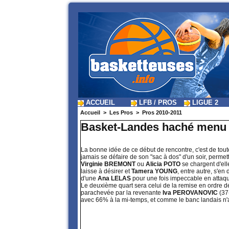
ACCUEIL
LFB / PROS
LIGUE 2
Accueil
>
Les Pros
>
Pros 2010-2011
Basket-Landes haché menu
La bonne idée de ce début de rencontre, c'est de tou
jamais se défaire de son "sac à dos" d'un soir, permet
Virginie BREMONT
ou
Alicia POTO
se chargent d'ell
laisse à désirer et
Tamera YOUNG
, entre autre, s'e
d'une
Ana LELAS
pour une fois impeccable en attaque
Le deuxième quart sera celui de la remise en ordre déf
parachevée par la revenante
Iva PEROVANOVIC
(37
avec 66% à la mi-temps, et comme le banc landais n'