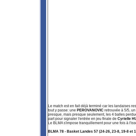
Le match est en fait déjà terminé car les landaises r
tout y passe: une
PEROVANOVIC
retrouvée à 5/5, un
presque, mais presque seulement, les 4 balles perd
part pour signaler l'entrée en jeu finale de
Cyrielle 
Le BLMA s'impose tranquillement pour une fois à l'iss
BLMA 78 - Basket Landes 57 (24-26, 23-8, 19-8 et 1