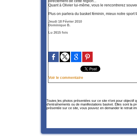
directement de cette région...
Quant à Olivier lui-même, vous le rencontrerez souven
Plus on parlera du basket féminin, mieux notre sport 
Jeudi 18 Février 2010
Dominique B.
Lu 2615 fois
Voir le commentaire
Toutes les photos présentées sur ce site n'ont pour objectif 
d'entraînements ou de manifestations basket. Elles sont la p
présentée sur ce site, vous pouvez en demander le retrait im