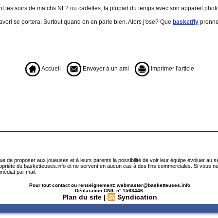
t les soirs de matchs NF2 ou cadettes, la plupart du temps avec son appareil photo
favori se portera. Surtout quand on en parle bien. Alors j'ose? Que
basketfly
prenne 
Accueil
Envoyer à un ami
Imprimer l'article
que de proposer aux joueuses et à leurs parents la possibilité de voir leur équipe évoluer au 
ropriété du basketteuses.info et ne servent en aucun cas à des fins commerciales. Si vous ne
médiat par mail.
Pour tout contact ou renseignement: webmaster@basketteuses.info
Déclaration CNIL n° 1563446.
Plan du site
|
Syndication