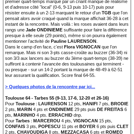
premier quart-temps marqué par un criant manque de réalisme
et d'adresse côté "local" (0-6, 9-13 puis 10-17) puis pour
résister ensuite à un 2-13 marquant le retour d'un
TGB
que l'on
pensait alors avoir craqué quand la marque affichait 36-28 à cet
instant de la rencontre. Mais voilà : les roses avaient dans leurs
rangs une
Jade ONDINIEME
suffisante pour faire la différence
presque à elle seule (29 points), même si on pourra également
mentionner l'activité de
Pauline LAURENSON
.
Dans le camp d'en face, c'est
Flora VIGNOCAN
que l'on
remarque. Mais ni son 3-pts casse-croûte au buzzer (36-34) ni
son 3/3 aux lancers au buzzer du 3ème quart-temps (38-39) ne
suffiront à contenir l'avancée des toulousaines qui terminent -
ou presque - sur un 14-2 portant la marque de 48-49 à 62-51
leur assurant la qualification. Score final 64-55.
> Quelques photos de la rencontre par ici...
Toulouse 64 - Tarbes 55 (9-13, 17-6, 12-20 et 26-16)
Pour
Toulouse
:
LAURENSON
12 pts,
HANIFI
7 pts,
BRODIE
2 pts,
MARIN
4 pts et
ONDINEME
29 pts puis
DE FREITAS
6
pts,
MARINHO
4 pts.
ERRACHID
dnp.
Pour
Tarbes
:
MARCEROU
4 pts,
VIGNOCAN
15 pts,
CONFAIS
3 pts,
POPESCU
11 pts et
BOYER
6 pts puis
CLET
2 pts,
CHAVOUDIGA
8 pts,
MEZZACASA
6 pts et
ROMEO