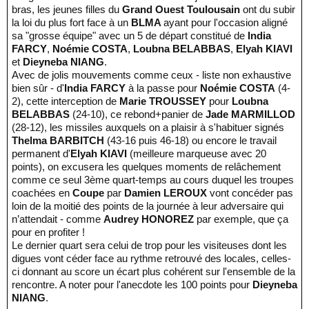
bras, les jeunes filles du
Grand Ouest Toulousain
ont du subir
la loi du plus fort face à un
BLMA
ayant pour l'occasion aligné
sa "grosse équipe" avec un 5 de départ constitué de
India
FARCY
,
Noémie COSTA
,
Loubna BELABBAS
,
Elyah KIAVI
et
Dieyneba NIANG
.
Avec de jolis mouvements comme ceux - liste non exhaustive
bien sûr - d'
India FARCY
à la passe pour
Noémie COSTA
(4-
2), cette interception de
Marie TROUSSEY
pour
Loubna
BELABBAS
(24-10), ce rebond+panier de
Jade MARMILLOD
(28-12), les missiles auxquels on a plaisir à s'habituer signés
Thelma BARBITCH
(43-16 puis 46-18) ou encore le travail
permanent d'
Elyah KIAVI
(meilleure marqueuse avec 20
points), on excusera les quelques moments de relâchement
comme ce seul 3ème quart-temps au cours duquel les troupes
coachées en
Coupe
par
Damien LEROUX
vont concéder pas
loin de la moitié des points de la journée à leur adversaire qui
n’attendait - comme
Audrey HONOREZ
par exemple, que ça
pour en profiter !
Le dernier quart sera celui de trop pour les visiteuses dont les
digues vont céder face au rythme retrouvé des locales, celles-
ci donnant au score un écart plus cohérent sur l'ensemble de la
rencontre. A noter pour l'anecdote les 100 points pour
Dieyneba
NIANG
.