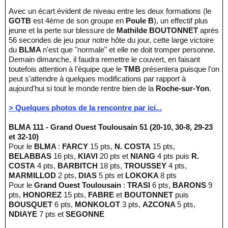
Avec un écart évident de niveau entre les deux formations (le
GOTB
est 4ème de son groupe en
Poule B
), un effectif plus
jeune et la perte sur blessure de
Mathilde BOUTONNET
après
56 secondes de jeu pour notre hôte du jour, cette large victoire
du
BLMA
n'est que "normale" et elle ne doit tromper personne.
Demain dimanche, il faudra remettre le couvert, en faisant
toutefois attention à l'équipe que le
TMB
présentera puisque l'on
peut s’attendre à quelques modifications par rapport à
aujourd'hui si tout le monde rentre bien de la
Roche-sur-Yon
.
> Quelques photos de la rencontre par ici...
BLMA 111 - Grand Ouest Toulousain 51 (20-10, 30-8, 29-23
et 32-10)
Pour le
BLMA
:
FARCY
15 pts,
N. COSTA
15 pts,
BELABBAS
16 pts,
KIAVI
20 pts et
NIANG
4 pts puis
R.
COSTA
4 pts,
BARBITCH
18 pts,
TROUSSEY
4 pts,
MARMILLOD
2 pts,
DIAS
5 pts et
LOKOKA
8 pts
Pour le
Grand Ouest Toulousain
:
TRASI
6 pts,
BARONS
9
pts,
HONOREZ
15 pts,
FABRE
et
BOUTONNET
puis
BOUSQUET
6 pts,
MONKOLOT
3 pts,
AZCONA
5 pts,
NDIAYE
7 pts et
SEGONNE