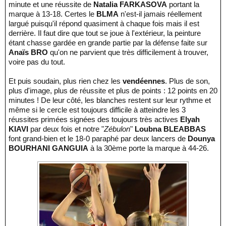
minute et une réussite de
Natalia FARKASOVA
portant la
marque à 13-18. Certes le
BLMA
n'est-il jamais réellement
largué puisqu'il répond quasiment à chaque fois mais il est
derrière. Il faut dire que tout se joue à l'extérieur, la peinture
étant chasse gardée en grande partie par la défense faite sur
Anaïs BRO
qu'on ne parvient que très difficilement à trouver,
voire pas du tout.
Et puis soudain, plus rien chez les
vendéennes
. Plus de son,
plus d'image, plus de réussite et plus de points : 12 points en 20
minutes ! De leur côté, les blanches restent sur leur rythme et
même si le cercle est toujours difficile à atteindre les 3
réussites primées signées des toujours très actives
Elyah
KIAVI
par deux fois et notre "
Zébulon
"
Loubna BLEABBAS
font grand-bien et le 18-0 paraphé par deux lancers de
Dounya
BOURHANI GANGUIA
à la 30ème porte la marque à 44-26.