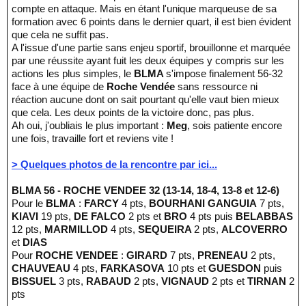
compte en attaque. Mais en étant l'unique marqueuse de sa
formation avec 6 points dans le dernier quart, il est bien évident
que cela ne suffit pas.
A l'issue d'une partie sans enjeu sportif, brouillonne et marquée
par une réussite ayant fuit les deux équipes y compris sur les
actions les plus simples, le
BLMA
s'impose finalement 56-32
face à une équipe de
Roche Vendée
sans ressource ni
réaction aucune dont on sait pourtant qu'elle vaut bien mieux
que cela. Les deux points de la victoire donc, pas plus.
Ah oui, j'oubliais le plus important :
Meg
, sois patiente encore
une fois, travaille fort et reviens vite !
> Quelques photos de la rencontre par ici...
BLMA 56 - ROCHE VENDEE 32 (13-14, 18-4, 13-8 et 12-6)
Pour le
BLMA
:
FARCY
4 pts,
BOURHANI GANGUIA
7 pts,
KIAVI
19 pts,
DE FALCO
2 pts et
BRO
4 pts puis
BELABBAS
12 pts,
MARMILLOD
4 pts,
SEQUEIRA
2 pts,
ALCOVERRO
et
DIAS
Pour
ROCHE VENDEE
:
GIRARD
7 pts,
PRENEAU
2 pts,
CHAUVEAU
4 pts,
FARKASOVA
10 pts et
GUESDON
puis
BISSUEL
3 pts,
RABAUD
2 pts,
VIGNAUD
2 pts et
TIRNAN
2
pts