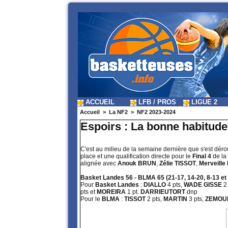
ACCUEIL
LFB / PROS
LIGUE 2
Accueil
>
La NF2
>
NF2 2023-2024
Espoirs : La bonne habitud
C'est au milieu de la semaine dernière que s'est déro
place et une qualification directe pour le
Final 4
de la 
alignée avec
Anouk BRUN
,
Zélie TISSOT
,
Merveill
Basket Landes 56 - BLMA 65 (21-17, 14-20, 8-13 et
Pour
Basket Landes
:
DIALLO
4 pts,
WADE GISSE
2 
pts et
MOREIRA
1 pt.
DARRIEUTORT
dnp
Pour le
BLMA
:
TISSOT
2 pts,
MARTIN
3 pts,
ZEMO