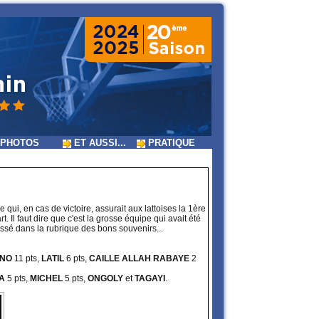
PHOTOS
ET AUSSI...
PRATIQUE
e qui, en cas de victoire, assurait aux lattoises la 1ère
Il faut dire que c'est la grosse équipe qui avait été
assé dans la rubrique des bons souvenirs...
ENO
11 pts,
LATIL
6 pts,
CAILLE ALLAH RABAYE
2
TA
5 pts,
MICHEL
5 pts,
ONGOLY
et
TAGAYI
.