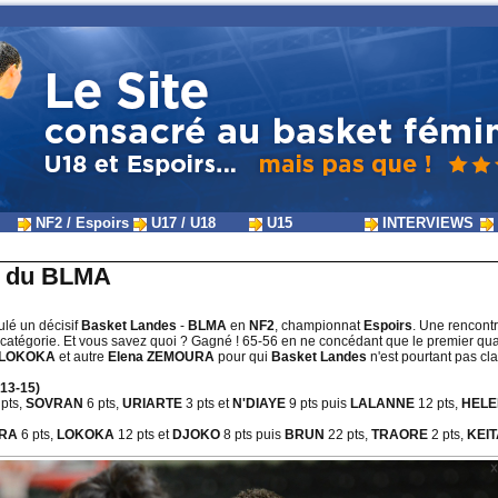
NF2 / Espoirs
U17 / U18
U15
INTERVIEWS
e du BLMA
ulé un décisif
Basket Landes
-
BLMA
en
NF2
, championnat
Espoirs
. Une rencontr
catégorie. Et vous savez quoi ? Gagné ! 65-56 en ne concédant que le premier quart. 
e LOKOKA
et autre
Elena ZEMOURA
pour qui
Basket Landes
n'est pourtant pas cl
 13-15)
pts,
SOVRAN
6 pts,
URIARTE
3 pts et
N'DIAYE
9 pts puis
LALANNE
12 pts,
HEL
URA
6 pts,
LOKOKA
12 pts et
DJOKO
8 pts puis
BRUN
22 pts,
TRAORE
2 pts,
KEI