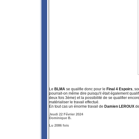
Le
BLMA
se qualifie donc pour le
Final 4 Espoirs
, s
pourrait-on même dire puisqu'il était également quali
deux fois 3ème) et la possibilité de se qualifier encor
matérialiser le travail effectué.
En tout cas un énorme travail de
Damien LEROUX
de
Jeudi 22 Février 2024
Dominique B.
Lu 2086 fois