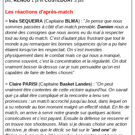
pts,
RENOU
1 pt et
COSTEDOAT
3 pts
Les réactions d'après-match
>
Inès SEQUEIRA
(Capitaine
BLMA
) : "
Je pense que nous
sommes passées à côté d'un match prenable.
Damien
nous a
donné des consignes que nous avons eu du mal à respecter
tout au long du match. C'est d'autant plus frustrant que tout le
monde a pu remarquer les bonnes séquences qu'on a pu faire
étaient lorsqu'on les respectait. On s'est investies
physiquement dans le combat mais ce qui nous a manqué,
comme souvent, c'est la concentration et la régularité. On doit
vraiment bosser là-dessus car je suis persuadée qu'on est
capables de faire de belles choses
"
>
Claire PARISI
(Capitaine
Basket Landes
) : "
On peut
vraiment être contentes de cette victoire aujourd'hui. On savait
que ça allait être compliqué et la rencontre a tenu ses
promesses : un match accroché jusqu'au bout, dans lequel on
a su rebondir au bon moment malgré un effectif réduit. En fin de
match, on arrive à servir notre grande sur quelques actions
consécutives et c'est payant. Ensuite la défense se resserre et
on trouve nos shooteuses. Mais si je devais choisir une action
décisive, je dirais que le déclic se fait sur le "
and one
" de