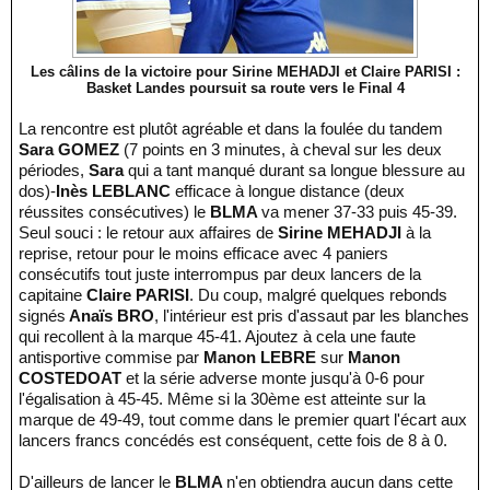
Les câlins de la victoire pour Sirine MEHADJI et Claire PARISI :
Basket Landes poursuit sa route vers le Final 4
La rencontre est plutôt agréable et dans la foulée du tandem
Sara GOMEZ
(7 points en 3 minutes, à cheval sur les deux
périodes,
Sara
qui a tant manqué durant sa longue blessure au
dos)-
Inès LEBLANC
efficace à longue distance (deux
réussites consécutives) le
BLMA
va mener 37-33 puis 45-39.
Seul souci : le retour aux affaires de
Sirine MEHADJI
à la
reprise, retour pour le moins efficace avec 4 paniers
consécutifs tout juste interrompus par deux lancers de la
capitaine
Claire PARISI
. Du coup, malgré quelques rebonds
signés
Anaïs BRO
, l'intérieur est pris d'assaut par les blanches
qui recollent à la marque 45-41. Ajoutez à cela une faute
antisportive commise par
Manon LEBRE
sur
Manon
COSTEDOAT
et la série adverse monte jusqu'à 0-6 pour
l'égalisation à 45-45. Même si la 30ème est atteinte sur la
marque de 49-49, tout comme dans le premier quart l'écart aux
lancers francs concédés est conséquent, cette fois de 8 à 0.
D'ailleurs de lancer le
BLMA
n'en obtiendra aucun dans cette