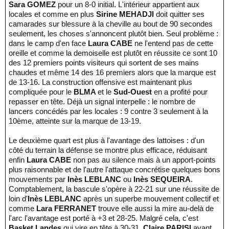
Sara GOMEZ
pour un 8-0 initial. L'intérieur appartient aux
locales et comme en plus
Sirine MEHADJI
doit quitter ses
camarades sur blessure à la cheville au bout de 90 secondes
seulement, les choses s'annoncent plutôt bien. Seul problème :
dans le camp d'en face
Laura CABE
ne l'entend pas de cette
oreille et comme la demoiselle est plutôt en réussite ce sont 10
des 12 premiers points visiteurs qui sortent de ses mains
chaudes et même 14 des 16 premiers alors que la marque est
de 13-16. La construction offensive est maintenant plus
compliquée pour le
BLMA
et le
Sud-Ouest
en a profité pour
repasser en tête. Déjà un signal interpelle : le nombre de
lancers concédés par les locales : 9 contre 3 seulement à la
10ème, atteinte sur la marque de 13-19.
Le deuxième quart est plus à l'avantage des lattoises : d'un
côté du terrain la défense se montre plus efficace, réduisant
enfin
Laura CABE
non pas au silence mais à un apport-points
plus raisonnable et de l'autre l'attaque concrétise quelques bons
mouvements par
Inès LEBLANC
ou
Inès SEQUEIRA
.
Comptablement, la bascule s'opère à 22-21 sur une réussite de
loin d'
Inès LEBLANC
après un superbe mouvement collectif et
comme
Lara FERRANET
trouve elle aussi la mire au-delà de
l'arc l'avantage est porté à +3 et 28-25. Malgré cela, c'est
Basket Landes
qui vire en tête à 30-31,
Claire PARISI
ayant