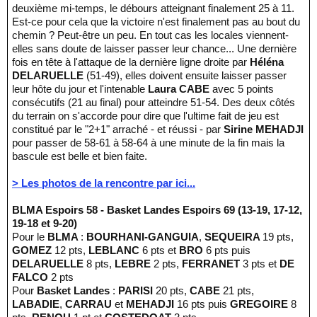
deuxième mi-temps, le débours atteignant finalement 25 à 11.
Est-ce pour cela que la victoire n'est finalement pas au bout du
chemin ? Peut-être un peu. En tout cas les locales viennent-
elles sans doute de laisser passer leur chance... Une dernière
fois en tête à l'attaque de la dernière ligne droite par
Héléna
DELARUELLE
(51-49), elles doivent ensuite laisser passer
leur hôte du jour et l'intenable
Laura CABE
avec 5 points
consécutifs (21 au final) pour atteindre 51-54. Des deux côtés
du terrain on s'accorde pour dire que l'ultime fait de jeu est
constitué par le "2+1" arraché - et réussi - par
Sirine MEHADJI
pour passer de 58-61 à 58-64 à une minute de la fin mais la
bascule est belle et bien faite.
> Les photos de la rencontre par ici...
BLMA Espoirs 58 - Basket Landes Espoirs 69 (13-19, 17-12,
19-18 et 9-20)
Pour le
BLMA
:
BOURHANI-GANGUIA
,
SEQUEIRA
19 pts,
GOMEZ
12 pts,
LEBLANC
6 pts et
BRO
6 pts puis
DELARUELLE
8 pts,
LEBRE
2 pts,
FERRANET
3 pts et
DE
FALCO
2 pts
Pour
Basket Landes
:
PARISI
20 pts,
CABE
21 pts,
LABADIE
,
CARRAU
et
MEHADJI
16 pts puis
GREGOIRE
8