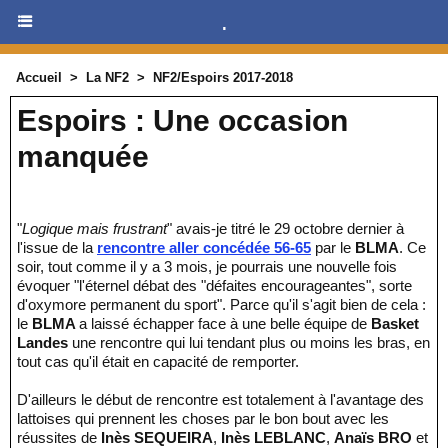
.
Accueil
>
La NF2
>
NF2/Espoirs 2017-2018
Espoirs : Une occasion
manquée
"
Logique mais frustrant
" avais-je titré le 29 octobre dernier à
l'issue de la
rencontre aller concédée 56-65
par le
BLMA
. Ce
soir, tout comme il y a 3 mois, je pourrais une nouvelle fois
évoquer "l'éternel débat des "défaites encourageantes", sorte
d'oxymore permanent du sport". Parce qu'il s'agit bien de cela :
le
BLMA
a laissé échapper face à une belle équipe de
Basket
Landes
une rencontre qui lui tendant plus ou moins les bras, en
tout cas qu'il était en capacité de remporter.
D'ailleurs le début de rencontre est totalement à l'avantage des
lattoises qui prennent les choses par le bon bout avec les
réussites de
Inès SEQUEIRA
,
Inès LEBLANC
,
Anaïs BRO
et