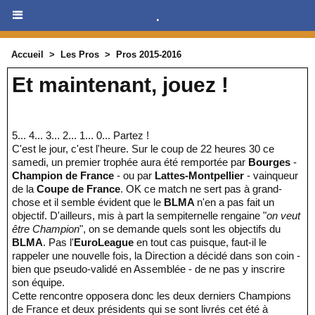
.
Accueil
>
Les Pros
>
Pros 2015-2016
Et maintenant, jouez !
5... 4... 3... 2... 1... 0... Partez !
C'est le jour, c'est l'heure. Sur le coup de 22 heures 30 ce
samedi, un premier trophée aura été remportée par
Bourges
-
Champion de France
- ou par
Lattes-Montpellier
- vainqueur
de la
Coupe de France
. OK ce match ne sert pas à grand-
chose et il semble évident que le
BLMA
n'en a pas fait un
objectif. D'ailleurs, mis à part la sempiternelle rengaine "
on veut
être Champion
", on se demande quels sont les objectifs du
BLMA
. Pas l'
EuroLeague
en tout cas puisque, faut-il le
rappeler une nouvelle fois, la Direction a décidé dans son coin -
bien que pseudo-validé en Assemblée - de ne pas y inscrire
son équipe.
Cette rencontre opposera donc les deux derniers Champions
de France et deux présidents qui se sont livrés cet été à