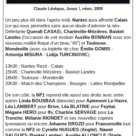
Claude Lévèque, Jouez !, néon, 2009
Un peu plus tôt dans l'après-midi,
Nantes
aura affronté
Calais
(ce qui nous permettra sans aucun doute d'admirer la néo-
Déferlante
Queralt CASAS
),
Charleville-Mézières
,
Basket
Landes
(l'occasion de voir évoluer
Aurélie BONNAN
sous son
nouveau maillot floqué d'un beau "40") et
Toulouse
,
Mondeville
(avec sa triplette de choc
Émilie GOMIS
-
Antonija MISURA
-
Lidija TURCINOVIC
).
13h30 : Nantes Rezé - Calais
15h45 : Charleville-Mézières - Basket Landes
18h00 : Toulouse - Mondeville
20h30 - Match des Champions : Bourges - Lattes Montpellier
De son côté, la
NF1
reprend elle aussi ses droits avec entre
autres
Linda BOUSBAA
(blessée) pour
Aplemont Le Havre
,
Léa LAMBERT
pour
Brive
,
Léa BLATRIE
pour
Feytiat
,
Mégane HERO
pour
Ifs
,
Charline SERVAGE
pour
La
Tronche
,
Mélanie RIONDET
et ses nouvelles copines
lyonnaises ou encore
Johanne DROZD
pour
Franconville
tout
comme la
NF2
de
Cyrielle HUGUES
(
Anglet
),
Nawel
SALGUES
(
Basket Landes
),
Aurélie ALLONCLE
(
Stade