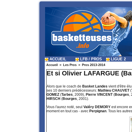
ACCUEIL
LFB / PROS
LIGUE 2
Accueil
>
Les Pros
>
Pros 2013-2014
Et si Olivier LAFARGUE (Bas
Alors que le coach de
Basket Landes
vient d'être élu
ses 10 derniers prédécesseurs:
Mathieu CHAUVET
(
GOMEZ
(
Tarbes
, 2009),
Pierre VINCENT
(
Bourges
,
HIRSCH
(
Bourges
, 2001).
Vous l'aurez noté, seul
Valéry DEMORY
est encore e
moment en tout cas - avec
Perpignan
. Tous les autre