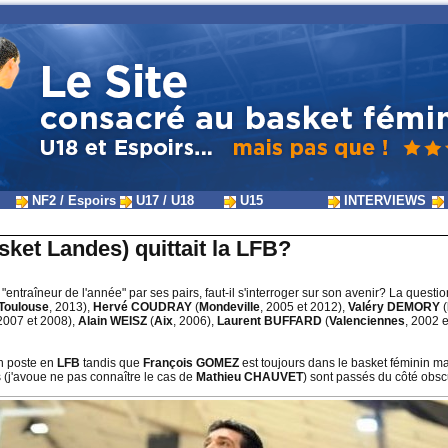
NF2 / Espoirs
U17 / U18
U15
INTERVIEWS
ket Landes) quittait la LFB?
 "entraîneur de l'année" par ses pairs, faut-il s'interroger sur son avenir? La questi
Toulouse
, 2013),
Hervé COUDRAY
(
Mondeville
, 2005 et 2012),
Valéry DEMORY
(
 2007 et 2008),
Alain WEISZ
(
Aix
, 2006),
Laurent BUFFARD
(
Valenciennes
, 2002 
n poste en
LFB
tandis que
François GOMEZ
est toujours dans le basket féminin m
s (j'avoue ne pas connaître le cas de
Mathieu CHAUVET
) sont passés du côté obscu