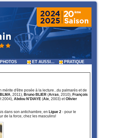
PHOTOS
ET AUSSI...
PRATIQUE
on mérite d'être posée à la lecture...du palmarès et de
BLMA
, 2011),
Bruno BLIER
(
Arras
, 2010),
François
et 2004),
Abdou N'DIAYE
(
Aix
, 2003) et
Olivier
ais dans son antichambre, en
Ligue 2
- pour le
r de la force, chez les masculins!