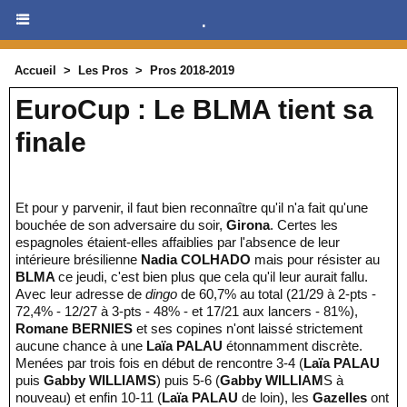
.
Accueil
>
Les Pros
>
Pros 2018-2019
EuroCup : Le BLMA tient sa
finale
Et pour y parvenir, il faut bien reconnaître qu'il n'a fait qu'une
bouchée de son adversaire du soir,
Girona
. Certes les
espagnoles étaient-elles affaiblies par l'absence de leur
intérieure brésilienne
Nadia COLHADO
mais pour résister au
BLMA
ce jeudi, c'est bien plus que cela qu'il leur aurait fallu.
Avec leur adresse de
dingo
de 60,7% au total (21/29 à 2-pts -
72,4% - 12/27 à 3-pts - 48% - et 17/21 aux lancers - 81%),
Romane BERNIES
et ses copines n'ont laissé strictement
aucune chance à une
Laïa PALAU
étonnamment discrète.
Menées par trois fois en début de rencontre 3-4 (
Laïa PALAU
puis
Gabby WILLIAMS
) puis 5-6 (
Gabby WILLIAM
S à
nouveau) et enfin 10-11 (
Laïa PALAU
de loin), les
Gazelles
ont