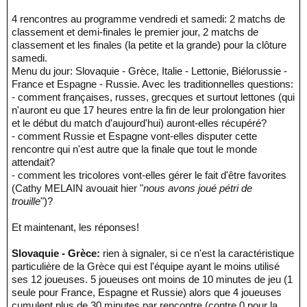
4 rencontres au programme vendredi et samedi: 2 matchs de
classement et demi-finales le premier jour, 2 matchs de
classement et les finales (la petite et la grande) pour la clôture
samedi.
Menu du jour: Slovaquie - Grèce, Italie - Lettonie, Biélorussie -
France et Espagne - Russie. Avec les traditionnelles questions:
- comment françaises, russes, grecques et surtout lettones (qui
n'auront eu que 17 heures entre la fin de leur prolongation hier
et le début du match d'aujourd'hui) auront-elles récupéré?
- comment Russie et Espagne vont-elles disputer cette
rencontre qui n'est autre que la finale que tout le monde
attendait?
- comment les tricolores vont-elles gérer le fait d'être favorites
(Cathy MELAIN avouait hier "
nous avons joué pétri de
trouille
")?
Et maintenant, les réponses!
Slovaquie - Grèce:
rien à signaler, si ce n'est la caractéristique
particulière de la Grèce qui est l'équipe ayant le moins utilisé
ses 12 joueuses. 5 joueuses ont moins de 10 minutes de jeu (1
seule pour France, Espagne et Russie) alors que 4 joueuses
cumulent plus de 30 minutes par rencontre (contre 0 pour la