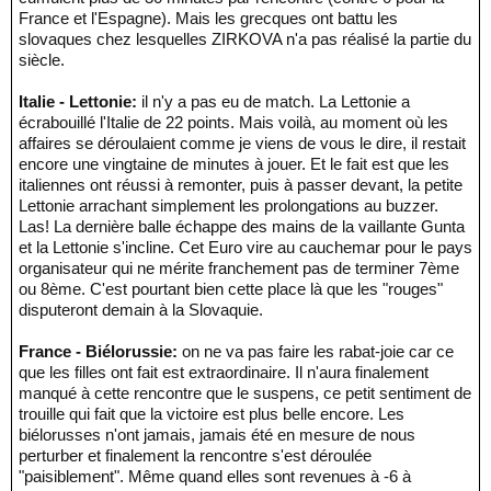
France et l'Espagne). Mais les grecques ont battu les
slovaques chez lesquelles ZIRKOVA n'a pas réalisé la partie du
siècle.
Italie - Lettonie:
il n'y a pas eu de match. La Lettonie a
écrabouillé l'Italie de 22 points. Mais voilà, au moment où les
affaires se déroulaient comme je viens de vous le dire, il restait
encore une vingtaine de minutes à jouer. Et le fait est que les
italiennes ont réussi à remonter, puis à passer devant, la petite
Lettonie arrachant simplement les prolongations au buzzer.
Las! La dernière balle échappe des mains de la vaillante Gunta
et la Lettonie s'incline. Cet Euro vire au cauchemar pour le pays
organisateur qui ne mérite franchement pas de terminer 7ème
ou 8ème. C'est pourtant bien cette place là que les "rouges"
disputeront demain à la Slovaquie.
France - Biélorussie:
on ne va pas faire les rabat-joie car ce
que les filles ont fait est extraordinaire. Il n'aura finalement
manqué à cette rencontre que le suspens, ce petit sentiment de
trouille qui fait que la victoire est plus belle encore. Les
biélorusses n'ont jamais, jamais été en mesure de nous
perturber et finalement la rencontre s'est déroulée
"paisiblement". Même quand elles sont revenues à -6 à