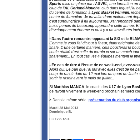
Sports
mise en place par l'
ASVEL
, une formation en 
club de l'
AL Gerland-Mouche
, club dans lequel j'ai
du centre de formation à
Lyon Basket Féminin
, rech
centre de formation. Je travaille donc maintenant de
c'est surtout grâce à lui aujourd'hui. J'ai rencontré
aussi permis de beaucoup apprendre cette année. Et j
développement énorme et ou il y a un travail très intére
• Dans l’autre rencontre opposant la SIG et le BLMA
Comme je vous l'ai dit tout à l'heur, étant originaire d
finale. D'une certaine manière, cela bouclerait la bou
seule réalité c'est celle du terrain et sur un match tou
finalement... En tout cas, les 4 équipes méritent le ti
• En cas de titre à l’issue de ce week-end, avez-vou
Alors oui! Le pari que j'ai fait avec elles c'est de ne 
coup de rasoir date du 12 mai lors du quart de finale 
sortir le rasoir avant le mois de juillet...
Si
Matthias MANCA
, le coach des
U17
de
Lyon Bas
de favori! Vivement le week-end prochain et merci co
> Dans la même série:
présentation du club organisa
Mardi 28 Mai 2013
Dominique B.
Lu 1225 fois