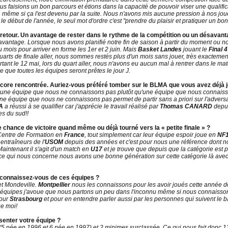
aisions un bon parcours et étions dans la capacité de pouvoir viser une qualificat
on même si ça l'est devenu par la suite. Nous n'avons mis aucune pression à nos jo
le début de l'année, le seul mot d'ordre c'est "prendre du plaisir et pratiquer un 
e retour. Un avantage de rester dans le rythme de la compétition ou un désavant
avantage. Lorsque nous avons planifié notre fin de saison à partir du moment ou nou
u mois pour arriver en forme les 1er et 2 juin. Mais
Basket Landes
jouant le
Final 
rts de finale aller, nous sommes restés plus d'un mois sans jouer, très exactement en
ant le 12 mai, lors du quart aller, nous n'avons eu aucun mal à rentrer dans le mat
e que toutes les équipes seront prêtes le jour J.
ncore rencontrée. Auriez-vous préféré tomber sur le BLMA que vous avez déjà 
uer une équipe que nous ne connaissons pas plutôt qu'une équipe que nous connai
ne équipe que nous ne connaissons pas permet de partir sans a priori sur l'advers
A
a réussi à se qualifier car j'apprécie le travail réalisé par
Thomas CANARD
depui
es du sud!!
ne chance de victoire quand même ou déjà tourné vers la « petite finale » ?
 Centre de Formation en
France
, tout simplement car leur équipe espoir joue en
NF
ntraîneurs de l'
USOM
depuis des années et c'est pour nous une référence dont no
Maintenant il s'agit d'un match en
U17
et je trouve que depuis que la catégorie es
 ce qui nous concerne nous avons une bonne génération sur cette catégorie là avec 
e connaissez-vous de ces équipes ?
et Mondeville.
Montpellier
nous les connaissons pour les avoir joués cette année 
utres équipes j'avoue que nous partons un peu dans l'inconnu même si nous connai
pour
Strasbourg
et pour en entendre parler aussi par les personnes qui suivent le
e moi!
enter votre équipe ?
(5 née en 1996 et 6 née en 1997) et 2 minimes surclassée. Ce qui nous fait donc