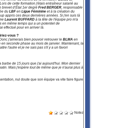
ors de cette formation j'étais entraîneur salarié au
n brevet d’État 1er degré
Fred BERGER
, responsable
tée du
LBF
en
Ligue Féminine
et à la création du
oup appris ces deux dernières années. Si j'en suis là
mme
Laurent BUFFARD
à la tête de l'équipe pro m'a
is en même temps qui a un potentiel de
ai effectué pour en arriver là.
iriez-vous ?
 Donc j'aimerais bien pouvoir retrouver le
BLMA
en
 en seconde phase au mois de janvier. Maintenant, la
e l'autre et je ne sais pas s'il y a un favori
 la barbe de 15 jours que j'ai aujourd'hui. Mon dernier
atin. Mais j'espère tout de même que je n'aurai plus à
ntation, nul doute que son équipe va vite faire figure
Notez