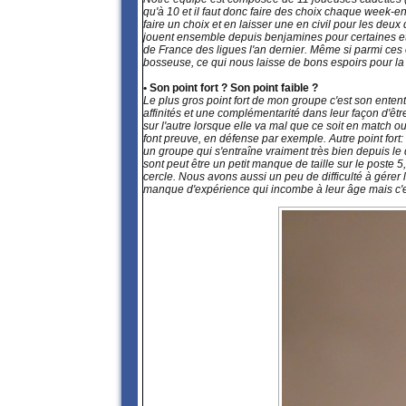
qu'à 10 et il faut donc faire des choix chaque week-en
faire un choix et en laisser une en civil pour les de
jouent ensemble depuis benjamines pour certaines et 
de France des ligues l'an dernier. Même si parmi ces é
bosseuse, ce qui nous laisse de bons espoirs pour la 
• Son point fort ? Son point faible ?
Le plus gros point fort de mon groupe c'est son entent
affinités et une complémentarité dans leur façon d'êt
sur l'autre lorsque elle va mal que ce soit en match ou 
font preuve, en défense par exemple. Autre point fort:
un groupe qui s'entraîne vraiment très bien depuis le
sont peut être un petit manque de taille sur le poste 
cercle. Nous avons aussi un peu de difficulté à gére
manque d'expérience qui incombe à leur âge mais c'e