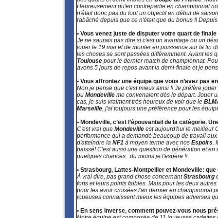
Heureusement qu'en contrepartie en championnat nous f
n'était donc pas du tout un objectif en début de sais
rabâché depuis que ce n'était que du bonus !! Depuis 
• Vous venez juste de disputer votre quart de final
Je ne saurais pas dire si c'est un avantage ou un dés
jouer le 19 mai et de monter en puissance sur la fin d
les choses se sont passées différemment. Avant les qua
Toulouse
pour le dernier match de championnat. Pourt
avons 5 jours de repos avant la demi-finale et je pens
• Vous affrontez une équipe que vous n’avez pas e
Non je pense que c'est mieux ainsi !! Je préfère jo
ou
Mondeville
me convenaient dès le départ. Jouer u
cas, je suis vraiment très heureux de voir que le
BLM
Marseille
, j'ai toujours une préférence pour les équip
• Mondeville, c’est l’épouvantail de la catégorie. U
C'est vrai que
Mondeville
est aujourd'hui le meilleur
performance qui a demandé beaucoup de travail aux e
d'atteindre la
NF1
à moyen terme avec nos
Espoirs
. 
baissé! C'est aussi une question de génération et en
quelques chances...du moins je l'espère !!
• Strasbourg, Lattes-Montpellier et Mondeville: qu
À vrai dire, pas grand chose concernant
Strasbourg
forts et leurs points faibles. Mais pour les deux a
pour les avoir croisées l'an dernier en championnat 
joueuses connaissent mieux les équipes adverses qu
• En sens inverse, comment pouvez-vous nous prés
Notre équipe est composée de 11 joueuses cadettes 