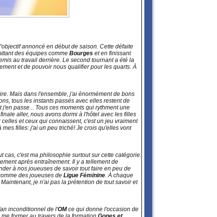
it l'objectif annoncé en début de saison. Cette défaite
 battant des équipes comme
Bourges
et en finissant
is au travail derrière. Le second tournant a été la
ement et de pouvoir nous qualifier pour les quarts. À
émoire. Mais dans l'ensemble, j'ai énormément de bons
ns, tous les instants passés avec elles restent de
et j'en passe... Tous ces moments qui rythment une
finale aller, nous avons dormi à l'hôtel avec les filles
elles et ceux qui connaissent, c'est un jeu vraiment
mes filles: j'ai un peu triché! Je crois qu'elles vont
as, c'est ma philosophie surtout sur cette catégorie.
ment après entraînement. Il y a tellement de
der à nos joueuses de savoir tout faire en peu de
r comme des joueuses de
Ligue Féminine
. À chaque
aintenant, je n'ai pas la prétention de tout savoir et
an inconditionnel de l'
OM
ce qui donne l'occasion de
é me former au travers de la formation
Gones et