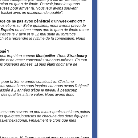
ion en quart de finale. Pouvoir jouer les quarts
ueuses pour arriver là. Nous leur avons souvent
bon basket avec un maximum de qualité".
age de ne pas avoir bénéficié d’un week-end off ?
s étions sur d'être qualifiés,, nous avions prévu de
4 Espoirs
en même temps que le quart de finale retour,
tre le 7 avril et le 12 mai suite au forfait de
ch et à reprendre le rythme de la compétition. Nous
joué ?
ssons trop bien comme
Montpellier
. Donc
Strasbourg
aire et de rester concentrés sur nous-mêmes. En tout
s plusieurs années. Et puis étant originaire de
1
pour la 3ème année consécutive! C'est une
us souhaitons nous inspirer car nous avons l'objectif
t passée à 2 années d'âge le niveau à beaucoup
des qualités à faire valoir. Nous avons donc
donc nous savons un peu mieux quels sont leurs points
ssons quelques joueuses de chacune des deux équipes
 basket hexagonal. Finalement je crois que mes
 13 joueuses. Malheureusement nous ne pouvons jouer