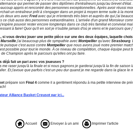
alternance qui permet de passer des diplômes d'entraîneurs jusqu'au brevet d'état. L
 beaucoup appris et rencontré des personnes exceptionnelles. Après avoir réussi mo
erchait un entraîneur prêt à s'engager dans un projet à moyen terme suite à la mon
puis deux ans avec
Fred
avec qui je m'entends très bien et auprès de qui j'ai beauc
 dans ce club aussi des personnes extraordinaires. L'arrivée d'un grand Monsieur co
'espère pouvoir rester encore longtemps dans ce club très familial et convivial ma
ssant à faire! Quoi qu'il en soit je n'oublie jamais d'où je viens et le parcours que j'
, si vous deviez jouer une petite pièce sur une des deux équipes, laquelle chois
e
Marseille
j'ai beaucoup plus de sympathie avec
Montpellier
qu'avec
Strasbourg
.
cle puisque c'est aussi contre
Montpellier
que nous avons joué notre premier match
t est possible pour tout le monde. À ce niveau de compétition, chaque équipe peut battr
tre de Champion après le parcours qu'elles ont pu faire.
s déjà fait un pari avec vos joueuses ?
pas me raser jusqu'à la finale et si nous gagnons je garderai jusqu'à la fin de saison
aller. Et j'avoue que parfois c'est un peu dur quand je me regarde dans la glace le m
ket
prépare son
Final 4
comme il a gentiment répondu à ma petite interview de prése
ach!
teur Alliance Basket Creusot par ici...
Accueil
Envoyer à un ami
Imprimer l'article