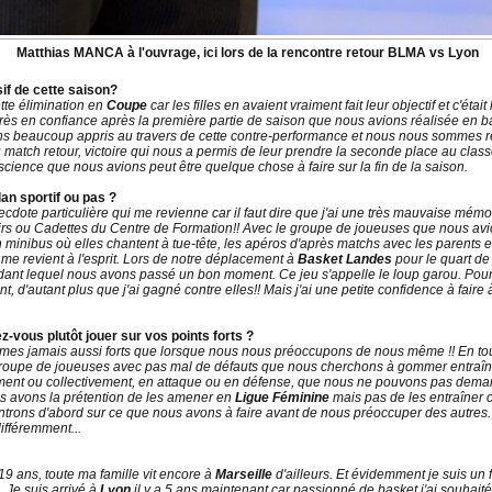
Matthias MANCA à l'ouvrage, ici lors de la rencontre retour BLMA vs Lyon
if de cette saison?
ette élimination en
Coupe
car les filles en avaient vraiment fait leur objectif et c'éta
très en confiance après la première partie de saison que nous avions réalisée en
ns beaucoup appris au travers de cette contre-performance et nous nous sommes rem
u match retour, victoire qui nous a permis de leur prendre la seconde place au class
onscience que nous avions peut être quelque chose à faire sur la fin de la saison.
lan sportif ou pas ?
'anecdote particulière qui me revienne car il faut dire que j'ai une très mauvaise m
irs ou Cadettes du Centre de Formation!! Avec le groupe de joueuses que nous avio
 minibus où elles chantent à tue-tête, les apéros d'après matchs avec les parents 
 me revient à l'esprit. Lors de notre déplacement à
Basket Landes
pour le quart de 
ant lequel nous avons passé un bon moment. Ce jeu s'appelle le loup garou. Pour c
, d'autant plus que j'ai gagné contre elles!! Mais j'ai une petite confidence à faire à 
z-vous plutôt jouer sur vos points forts ?
es jamais aussi forts que lorsque nous nous préoccupons de nous même !! En tout c
groupe de joueuses avec pas mal de défauts que nous cherchons à gommer entraîne
ement ou collectivement, en attaque ou en défense, que nous ne pouvons pas deman
us avons la prétention de les amener en
Ligue Féminine
mais pas de les entraîne
ntrons d'abord sur ce que nous avons à faire avant de nous préoccuper des autres. M
ifféremment...
19 ans, toute ma famille vit encore à
Marseille
d'ailleurs. Et évidemment je suis un f
 Je suis arrivé à
Lyon
il y a 5 ans maintenant car passionné de basket j'ai souhait