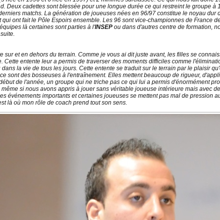
d. Deux cadettes sont blessée pour une longue durée ce qui restreint le groupe à 11
ux derniers matchs. La génération de joueuses nées en 96/97 constitue le noyau dur d
qui ont fait le Pôle Espoirs ensemble. Les 96 sont vice-championnes de France de
quipes là certaines sont parties à l'
INSEP
ou dans d'autres centre de formation, n
suite.
e sur et en dehors du terrain. Comme je vous ai dit juste avant, les filles se conna
re. Cette entente leur a permis de traverser des moments difficiles comme l'éliminat
dans la vie de tous les jours. Cette entente se traduit sur le terrain par le plaisir qu
 ce sont des bosseuses à l'entraînement. Elles mettent beaucoup de rigueur, d'applica
 début de l'année, un groupe qui ne triche pas ce qui lui a permis d'énormément pro
5, même si nous avons appris à jouer sans véritable joueuse intérieure mais avec de
r les événements importants et certaines joueuses se mettent pas mal de pression 
st là où mon rôle de coach prend tout son sens.