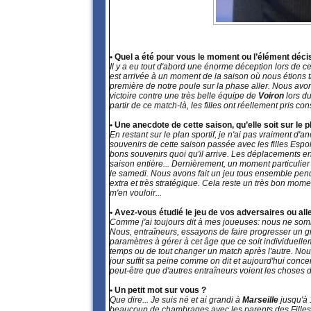
• Quel a été pour vous le moment ou l’élément décis
Il y a eu tout d'abord une énorme déception lors de c
est arrivée à un moment de la saison où nous étions 
première de notre poule sur la phase aller. Nous avo
victoire contre une très belle équipe de
Voiron
lors d
partir de ce match-là, les filles ont réellement pris c
• Une anecdote de cette saison, qu’elle soit sur le p
En restant sur le plan sportif, je n'ai pas vraiment d
souvenirs de cette saison passée avec les filles Espo
bons souvenirs quoi qu'il arrive. Les déplacements en
saison entière... Dernièrement, un moment particulier
le samedi. Nous avons fait un jeu tous ensemble pend
extra et très stratégique. Cela reste un très bon moment
m'en vouloir...
• Avez-vous étudié le jeu de vos adversaires ou alle
Comme j'ai toujours dit à mes joueuses: nous ne somm
Nous, entraîneurs, essayons de faire progresser un 
paramètres à gérer à cet âge que ce soit individuell
temps ou de tout changer un match après l'autre. No
jour suffit sa peine comme on dit et aujourd'hui conce
peut-être que d'autres entraîneurs voient les choses d
• Un petit mot sur vous ?
Que dire... Je suis né et ai grandi à
Marseille
jusqu'à 
beaucoup de chambrages avec les parents des Filles.