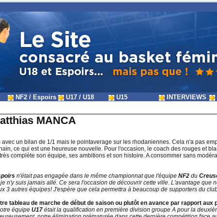
NF2 / Espoirs
U17 / U18
U15
INTERVIEWS
 Matthias MANCA
s avec un bilan de 1/1 mais le pointaverage sur les rhodaniennes. Cela n'a pas e
ain, ce qui est une heureuse nouvelle. Pour l'occasion, le coach des rouges et blan
rès complète son équipe, ses ambitions et son histoire. A consommer sans modéra
spoirs
n'était pas engagée dans le même championnat que l'équipe
NF2
du
Creus
 je n'y suis jamais allé. Ce sera l'occasion de découvrir cette ville. L'avantage qu
x 3 autres équipes! J'espère que cela permettra à beaucoup de supporters du club 
votre tableau de marche de début de saison ou plutôt en avance par rapport aux 
 notre équipe
U17
était la qualification en première division groupe A pour la deux
eureusement, notre élimination prématurée dans cette dernière compétition face au