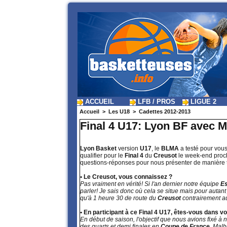
ACCUEIL
LFB / PROS
LIGUE 2
Accueil
>
Les U18
>
Cadettes 2012-2013
Final 4 U17: Lyon BF avec
Lyon Basket
version
U17
, le
BLMA
a testé pour vou
qualifier pour le
Final 4
du
Creusot
le week-end proch
questions-réponses pour nous présenter de manière t
• Le Creusot, vous connaissez ?
Pas vraiment en vérité! Si l'an dernier notre équipe
E
parler! Je sais donc où cela se situe mais pour autant
qu'à 1 heure 30 de route du
Creusot
contrairement au
• En participant à ce Final 4 U17, êtes-vous dans 
En début de saison, l'objectif que nous avions fixé à
des quarts et demi finales en
Coupe de France
. Malh