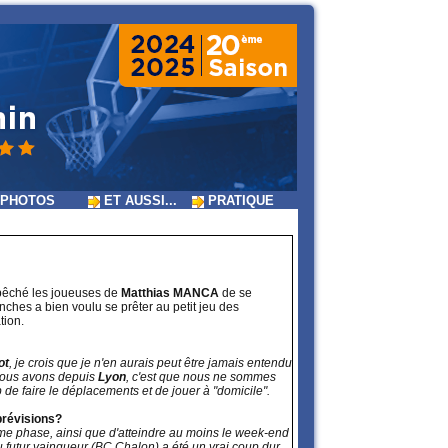
PHOTOS
ET AUSSI...
PRATIQUE
mpêché les joueuses de
Matthias MANCA
de se
ches a bien voulu se prêter au petit jeu des
tion.
ot
, je crois que je n'en aurais peut être jamais entendu
e nous avons depuis
Lyon
, c'est que nous ne sommes
de faire le déplacements et de jouer à "domicile".
prévisions?
ième phase, ainsi que d'atteindre au moins le week-end
 futur vainqueur (BC Chalon) a été un vrai coup dur.