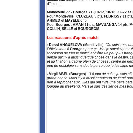
d'émotion.
Mondeville 77 - Bourges 71 (18-12, 18-16, 22-22 et 
Pour
Mondeville
:
CLUZEAU
5 pts,
FEBRISSY
11 pts
AHMED
et
MAYELE
dnp
Pour
Bourges
:
AMAN
11 pts,
MAVUANGA
14 pts,
M
COLLIN
,
SELLE
et
BOURGEOIS
Les réactions d'après-match
• Dessi ANGUELOVA
(
Mondeville
) : "
Je suis très con
Félicitations à
Bourges
pour ça. Moi je savais que c'é
l'occasion de tuer le match et d'être un peu plus tranqu
pense qu'il y a aussi quelque chose dans le destin. L
et au final on a gagné plein de choses : centre de rien
peu de nostalgie sans doute parce que je les aime 
• Virgil ABEL
(
Bourges
) : "
Là tout de suite, je vais al
grand-chose. Mais il y a aussi beaucoup de fierté pa
rien à reprocher aux Filles qui ont livré une belle b
logique du weekend. Mais je suis très fier de mes tro