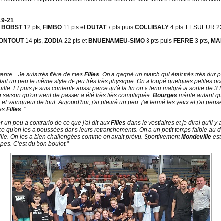
19-21
,
BOBST
12 pts,
FIMBO
11 pts et
DUTAT
7 pts puis
COULIBALY
4 pts, LESUEUR 22
ONTOUT
14 pts,
ZODIA
22 pts et
BNUENAMEU-SIMO
3 pts puis
FERRE
3 pts,
MA
tente... Je suis très fière de mes
Filles
. On a gagné un match qui était très très dur p
tait un peu le même style de jeu très très physique. On a loupé quelques petites oc
ille. Et puis je suis contente aussi parce qu'à la fin on a tenu malgré la sortie de 3 
a saison qu'on vient de passer a été très très compliquée.
Bourges
mérite autant q
 et vainqueur de tout. Aujourd'hui, j'ai pleuré un peu. j'ai fermé les yeux et j'ai p
mes
Filles
:"
ler un peu a contrario de ce que j'ai dit aux
Filles
dans le vestiaires et je dirai qu'il
rce qu'on les a poussées dans leurs retranchements. On a un petit temps faible au 
ataille. On les a bien challengées comme on avait prévu. Sportivement
Mondeville
est
upes. C'est du bon boulot.
"