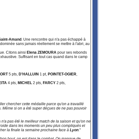
Saint-Amand
. Une rencontre qui n'a pas échappé à
ôt dominée sans jamais réellement se mettre à l'abri, au
ue. Citons ainsi
Elena ZEMOURA
pour ses rebonds
 exhaustive. Suffisant en tout cas quand dans le camp
FORT
5 pts,
D'HALLUIN
1 pt,
POINTET-OGIER
,
EITA
4 pts,
MICHEL
2 pts,
FARCY
2 pts,
aller chercher cette médaille parce qu'on a travaillé
 là. Même si on a été super déçues de ne pas pouvoir
 n'a pas été le meilleur match de la saison et qu'on ne
te froide dans les moments un peu plus compliqués et
cher la finale la semaine prochaine face à
Lyon
.
"
le bon bout, on est dans le combat. On manque de