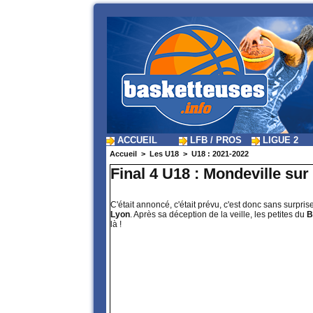
ACCUEIL
LFB / PROS
LIGUE 2
Accueil
>
Les U18
>
U18 : 2021-2022
Final 4 U18 : Mondeville sur
C'était annoncé, c'était prévu, c'est donc sans surpris
Lyon
. Après sa déception de la veille, les petites du
B
là !