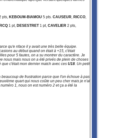
 pts,
KEBOUM-BIAMOU
5 pts.
CAUSEUR
,
RICCO
,
RCQ
1 pt,
DESESTRET
1 pt,
CAVELIER
2 pts,
arce qu'e nface il y avait une très belle équipe.
casions au début quand on était à +15, c'était
filles pour 5 fautes, on a su montrer du caractère. Je
ue nous mais nous on a été privés de plein de choses
ensé que c'était mon dernier match avec ces
U18
. Un petit
 y a beaucoup de frustration parce que l'on échoue à pas
deuxième quart qui nous coûte un peu cher mais je n'ai
 numéro 1, nous on est numéro 2 et ça a été la