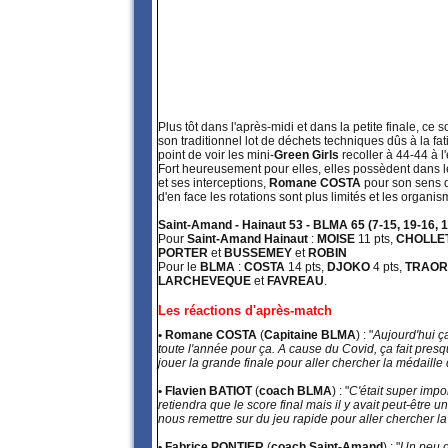
Plus tôt dans l'après-midi et dans la petite finale, c
son traditionnel lot de déchets techniques dûs à la fat
point de voir les mini-
Green Girls
recoller à 44-44 à l
Fort heureusement pour elles, elles possèdent dans le
et ses interceptions,
Romane COSTA
pour son sens 
d'en face les rotations sont plus limités et les organ
Saint-Amand - Hainaut 53 - BLMA 65 (7-15, 19-16, 1
Pour
Saint-Amand Hainaut
:
MOISE
11 pts,
CHOLLE
PORTER
et
BUSSEMEY
et
ROBIN
Pour le
BLMA
:
COSTA
14 pts,
DJOKO
4 pts,
TRAO
LARCHEVEQUE
et
FAVREAU
.
Les réactions d'après-match
• Romane COSTA
(
Capitaine BLMA
) : "
Aujourd'hui ça
toute l'année pour ça. A cause du Covid, ça fait presq
jouer la grande finale pour aller chercher la médaille 
• Flavien BATIOT
(
coach BLMA
) : "
C'était super impo
retiendra que le score final mais il y avait peut-être 
nous remettre sur du jeu rapide pour aller chercher la
• Fabrice PONTIER
(
coach Saint-Amand
) : "
Un peu d