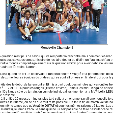
Mondeville Champion !
la question n'est plus de savoir qui va remporter la rencontre mais comment et avec
is aux calvadosiennes, histoire de les faire douter ou d'offrir un "vrai match" au 
 tout le monde comptait également sur le quatuor arbitral pour avoir débriefé les re
 naufrage fût moins flagrant.
laisir quand on est un observateur (un peu) neutre ! Malgré leur performance de la v
s deux meilleures équipes du plateau qui se sont affrontées en finale et qui pour le 
tête dès le début de la rencontre. Et mis à part quelques minutes qui verront les be
e à +17 et 31-14 pour les rouges (15ème environ), jamais les mini-
Tango
ne baisser
! De l'autre côté du terrain, on cumule individualités (mention à la MVP
Lelia LE
se présente.
t à 8 unités 10 grosses minutes plus tard suite à un énorme travail une nouvelle foi
fautes à la 30ème, on se dit que tout reste possible. De fait la fin de match voit de 
c en même temps que qu'
Anaëlle DUTAT
et pour les mêmes raisons : 5 fautes. Las
inutes), le temps s'écoule sans qu'il ne lui soit possible de faire basculer cette re
on seulement l'exploit du doublé mais aussi celui de faire fendre l'armure de sa 