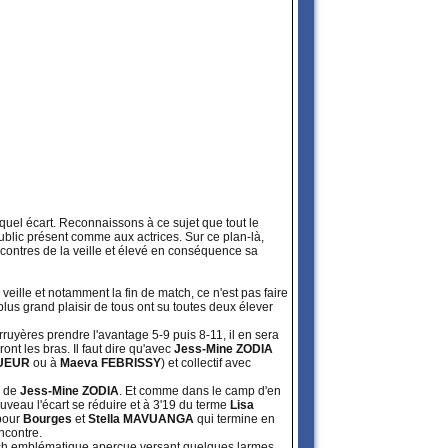
 quel écart. Reconnaissons à ce sujet que tout le
public présent comme aux actrices. Sur ce plan-là,
ncontres de la veille et élevé en conséquence sa
eille et notamment la fin de match, ce n'est pas faire
plus grand plaisir de tous ont su toutes deux élever
rruyères prendre l'avantage 5-9 puis 8-11, il en sera
ont les bras. Il faut dire qu'avec
Jess-Mine ZODIA
SUEUR
ou à
Maeva FEBRISSY
) et collectif avec
s de
Jess-Mine ZODIA
. Et comme dans le camp d'en
nouveau l'écart se réduire et à 3'19 du terme
Lisa
 pour
Bourges
et
Stella MAVUANGA
qui termine en
ncontre.
coach emblématique aperçue versant quelques larmes