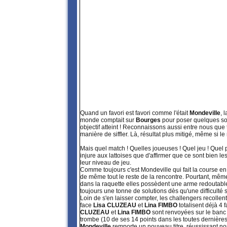
Quand un favori est favori comme l'était
Mondeville
, 
monde comptait sur
Bourges
pour poser quelques souc
objectif atteint ! Reconnaissons aussi entre nous que
manière de siffler. Là, résultat plus mitigé, même si le
Mais quel match ! Quelles joueuses ! Quel jeu ! Quel p
injure aux lattoises que d'affirmer que ce sont bien le
leur niveau de jeu.
Comme toujours c'est Mondeville qui fait la course en 
de même tout le reste de la rencontre. Pourtant, mêm
dans la raquette elles possèdent une arme redoutable 
toujours une tonne de solutions dès qu'une difficulté 
Loin de s'en laisser compter, les challengers recollen
face
Lisa CLUZEAU
et
Lina FIMBO
totalisent déjà 4 
CLUZEAU
et
Lina FIMBO
sont renvoyées sur le ban
trombe (10 de ses 14 points dans les toutes dernières m
Mondeville
remporte un nouveau titre, réussissant n