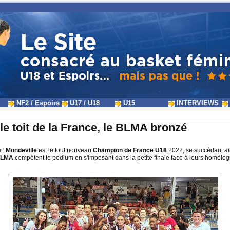
NF2 / Espoirs
U17 / U18
U15
INTERVIEWS
 le toit de la France, le BLMA bronzé
e :
Mondeville
est le tout nouveau
Champion de France U18
2022, se succédant ain
LMA
compètent le podium en s'imposant dans la petite finale face à leurs homolo