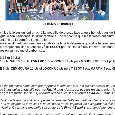
Le BLMA en bronze !
e sont les lattoises qui ont arraché la médaille de bronze face à leurs homologues de
igue, à son traditionnel lot d'imprécisions. une rencontre que les lattoises ont plut
'entame de la dernière ligne droite.
ur effectif quelques joueuses capables de faire la différence quand le bateau tang
des responsabilités ou encore
Zélie TISSOT
pour sa fiabilité aux lancers, liste non
ismes en sur-régime et carbonisés.
3-13 et 14-21)
T
8 pts,
SAHLY
15 pts,
EVRARD
1 pt et
GOMIS
11 pts puis
MOUCHEMBLED
1 pt,
RE
9 pts,
ZEMMOURA
16 pts et
LOKOKA
6 pts puis
TISSOT
4 pts,
MARTIN
4 pts,
K
 a été un match compliqué par rapport à la défaite d'hier. Il a fallu se relever pour 
ue 3 ans qu'on a travaillé pour ce
Final 4
alors c'est super que les résultats soient
d'or, les résultats sont là. Si j'ai douté quand elles sont revenues à 44-44 ? Jamais.
"
rtant que le groupe soit récompensé par une médaille aujourd'hui. C'est vrai que ça
un peu de fatigue de la veille. On savait où on devait impacter, on a su garder la tê
 victoire. Ca termine une belle saison après le
Final 4 Espoirs
et avant d'aller cher
e déception parce qu'il y avait la place mais on fait notre match. On le prend par 