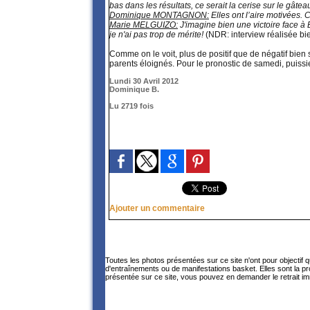
bas dans les résultats, ce serait la cerise sur le gâtea
Dominique MONTAGNON:
Elles ont l’aire motivées. 
Marie MELGUIZO:
J'imagine bien une victoire face à
je n'ai pas trop de mérite!
(NDR: interview réalisée bi
Comme on le voit, plus de positif que de négatif bien
parents éloignés. Pour le pronostic de samedi, puissi
Lundi 30 Avril 2012
Dominique B.
Lu 2719 fois
Ajouter un commentaire
Toutes les photos présentées sur ce site n'ont pour objectif 
d'entraînements ou de manifestations basket. Elles sont la p
présentée sur ce site, vous pouvez en demander le retrait im