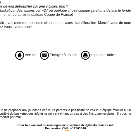
u.
Ce devrait déboucher sur une victoire, non ?
 Basket Landes, disons par +27 ou quelque chose comme ça et une défaite le lendema
en entendu après le plateau Coupe de France)
 sûr, avec comme dans toute situation des axes d'amélioration. Merci à vous de nous
ez-vous avoir raison!
Accueil
Envoyer à un ami
Imprimer l'article
que de proposer aux joueuses et à leurs parents la possibilité de voir leur équipe évoluer au 
ropriété du basketteuses.info et ne servent en aucun cas à des fins commerciales. Si vous ne
médiat par mail.
Pour tout contact ou renseignement: webmaster@basketteuses.info
Déclaration CNIL n° 1563446.