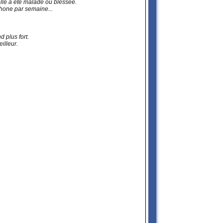
elle a été malade ou blessée.
phone par semaine...
 plus fort.
illeur.