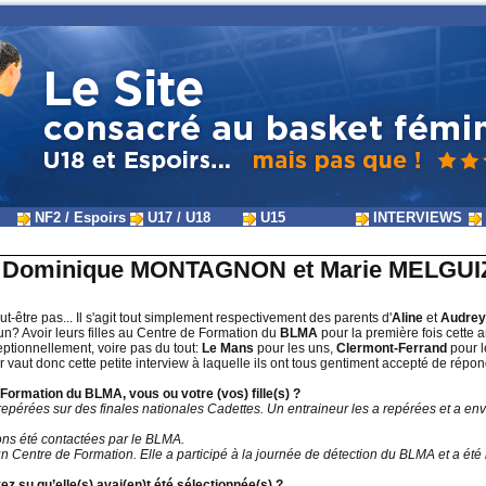
NF2 / Espoirs
U17 / U18
U15
INTERVIEWS
, Dominique MONTAGNON et Marie MELGUIZO
-être pas... Il s'agit tout simplement respectivement des parents d'
Aline
et
Audre
n? Avoir leurs filles au Centre de Formation du
BLMA
pour la première fois cette 
tionnellement, voire pas du tout:
Le Mans
pour les uns,
Clermont-Ferrand
pour l
eur vaut donc cette petite interview à laquelle ils ont tous gentiment accepté de répon
 Formation du BLMA, vous ou votre (vos) fille(s) ?
té repérées sur des finales nationales Cadettes. Un entraineur les a repérées et a
ns été contactées par le BLMA.
un Centre de Formation. Elle a participé à la journée de détection du BLMA et a été
z su qu’elle(s) avai(en)t été sélectionnée(s) ?