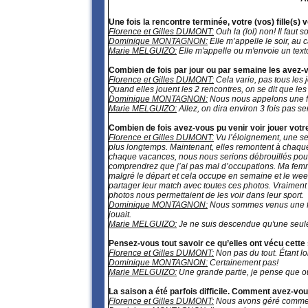
Une fois la rencontre terminée, votre (vos) fille(s) v
Florence et Gilles DUMONT:
Ouh la (lol) non! Il faut 
Dominique MONTAGNON:
Elle m’appelle le soir, au 
Marie MELGUIZO:
Elle m'appelle ou m'envoie un texto 
Combien de fois par jour ou par semaine les avez-
Florence et Gilles DUMONT:
Cela varie, pas tous les 
Quand elles jouent les 2 rencontres, on se dit que le
Dominique MONTAGNON:
Nous nous appelons une foi
Marie MELGUIZO:
Allez, on dira environ 3 fois pas s
Combien de fois avez-vous pu venir voir jouer votre 
Florence et Gilles DUMONT:
Vu l’éloignement, une seu
plus longtemps. Maintenant, elles remontent à chaque 
chaque vacances, nous nous serions débrouillés pour d
comprendrez que j’ai pas mal d’occupations. Ma femm
malgré le départ et cela occupe en semaine et le week-
partager leur match avec toutes ces photos. Vraiment 
photos nous permettaient de les voir dans leur sport.
Dominique MONTAGNON:
Nous sommes venus une foi
jouait.
Marie MELGUIZO:
Je ne suis descendue qu'une seule f
Pensez-vous tout savoir ce qu’elles ont vécu cette
Florence et Gilles DUMONT:
Non pas du tout. Étant loi
Dominique MONTAGNON:
Certainement pas!
Marie MELGUIZO:
Une grande partie, je pense que ou
La saison a été parfois difficile. Comment avez-vou
Florence et Gilles DUMONT:
Nous avons géré comme o