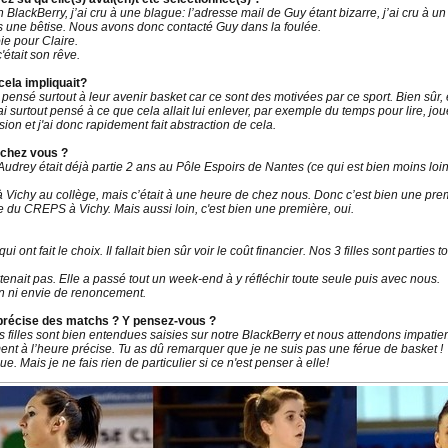
 BlackBerry, j’ai cru à une blague: l’adresse mail de Guy étant bizarre, j’ai cru à u
s une bêtise. Nous avons donc contacté Guy dans la foulée.
ie pour Claire.
'était son rêve.
cela impliquait?
ensé surtout à leur avenir basket car ce sont des motivées par ce sport. Bien sûr,
’ai surtout pensé à ce que cela allait lui enlever, par exemple du temps pour lire, jou
ion et j'ai donc rapidement fait abstraction de cela.
e chez vous ?
 Audrey était déjà partie 2 ans au Pôle Espoirs de Nantes (ce qui est bien moins loin)
 Vichy au collège, mais c’était à une heure de chez nous. Donc c’est bien une prem
e du CREPS à Vichy. Mais aussi loin, c'est bien une première, oui.
ui ont fait le choix. Il fallait bien sûr voir le coût financier. Nos 3 filles sont parti
enait pas. Elle a passé tout un week-end à y réfléchir toute seule puis avec nous.
n ni envie de renoncement.
e précise des matchs ? Y pensez-vous ?
 filles sont bien entendues saisies sur notre BlackBerry et nous attendons impatie
nt à l’heure précise. Tu as dû remarquer que je ne suis pas une férue de basket !
. Mais je ne fais rien de particulier si ce n'est penser à elle!