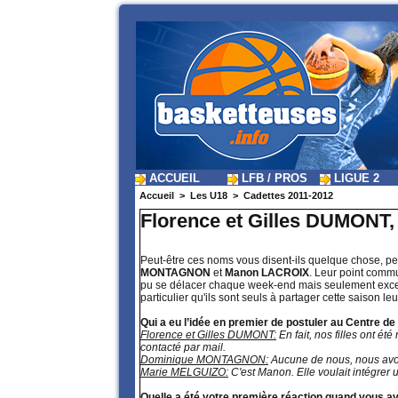
ACCUEIL
LFB / PROS
LIGUE 2
Accueil
>
Les U18
>
Cadettes 2011-2012
Florence et Gilles DUMONT
Peut-être ces noms vous disent-ils quelque chose, peut
MONTAGNON
et
Manon LACROIX
. Leur point commu
pu se délacer chaque week-end mais seulement excep
particulier qu'ils sont seuls à partager cette saison l
Qui a eu l’idée en premier de postuler au Centre de
Florence et Gilles DUMONT:
En fait, nos filles ont é
contacté par mail.
Dominique MONTAGNON:
Aucune de nous, nous avo
Marie MELGUIZO:
C'est Manon. Elle voulait intégrer 
Quelle a été votre première réaction quand vous ave