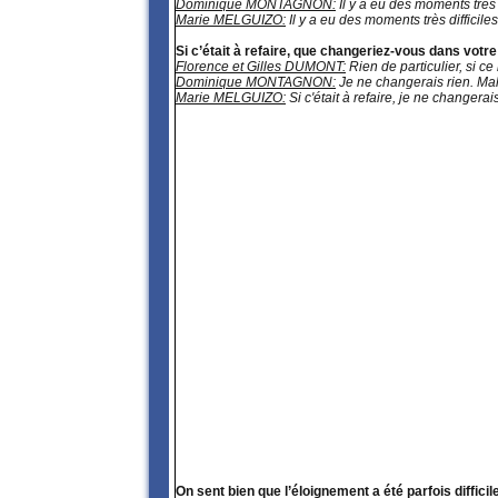
Dominique MONTAGNON:
Il y a eu des moments très 
Marie MELGUIZO:
Il y a eu des moments très difficil
Si c’était à refaire, que changeriez-vous dans votr
Florence et Gilles DUMONT:
Rien de particulier, si ce
Dominique MONTAGNON:
Je ne changerais rien. Malg
Marie MELGUIZO:
Si c'était à refaire, je ne changera
On sent bien que l’éloignement a été parfois difficil