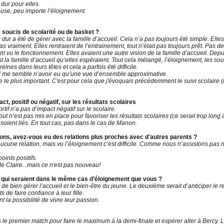
 dur pour elles.
euse, peu importe l’éloignement.
les soucis de scolarité ou de basket ?
dur a été de gérer avec la famille d’accueil. Cela n’a pas toujours été simple. Ell
vraiment. Elles rentraient de l’entrainement, tout n’était pas toujours prêt. Pas d
ent vu le fonctionnement. Elles avaient une autre vision de la famille d’accueil. Dep
st la famille d’accueil qu’elles espéraient. Tout cela mélangé, l’éloignement, les souci
eines dans leurs têtes et cela a parfois été difficile.
. Il me semble n’avoir eu qu’une vue d’ensemble approximative.
e le plus important. C'est pour cela que j'évoquais précédemment le suivi scolaire
t, positif ou négatif, sur les résultats scolaires
if n’a pas d’impact négatif sur le scolaire.
 n’est pas mis en place pour favoriser les résultats scolaires (ce serait trop long à d
oient liés. En tout cas, pas dans le cas de Manon.
s, avez-vous eu des relations plus proches avec d'autres parents ?
ne relation, mais vu l’éloignement c’est difficile. Comme nous n’assistons pas no
points positifs.
Claire...mais ce n'est pas nouveau!
 qui seraient dans le même cas d’éloignement que vous ?
 de bien gérer l’accueil et le bien-être du jeune. Le deuxième serait d’anticiper le 
 de faire confiance à leur fille.
nt la possibilité de vivre leur passion.
s le premier match pour faire le maximum à la demi-finale et espérer aller à Bercy. L