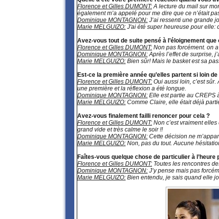
Florence et Gilles DUMONT:
A lecture du mail sur mon
également m’a appelé pour me dire que ce n’était pa
Dominique MONTAGNON:
J’ai ressenti une grande jo
Marie MELGUIZO:
J'ai été super heureuse pour elle: c
Avez-vous tout de suite pensé à l’éloignement que 
Florence et Gilles DUMONT:
Non pas forcément. on a p
Dominique MONTAGNON:
Après l’effet de surprise, j
Marie MELGUIZO:
Bien sûr! Mais le basket est sa pass
Est-ce la première année qu’elles partent si loin d
Florence et Gilles DUMONT:
Oui aussi loin, c’est sûr.
une première et la réflexion a été longue.
Dominique MONTAGNON:
Elle est partie au CREPS à
Marie MELGUIZO:
Comme Claire, elle était déjà parti
Avez-vous finalement failli renoncer pour cela ?
Florence et Gilles DUMONT:
Non c’est vraiment elles q
grand vide et très calme le soir !!
Dominique MONTAGNON:
Cette décision ne m’appart
Marie MELGUIZO:
Non, pas du tout. Aucune hésitatio
Faîtes-vous quelque chose de particulier à l’heur
Florence et Gilles DUMONT:
Toutes les rencontres des
Dominique MONTAGNON:
J’y pense mais pas forcéme
Marie MELGUIZO:
Bien entendu, je sais quand elle joue