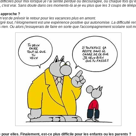
difficiles pour moi lorsque je l’ai sentie perdue ou découragée, ou chaque fois qu’
es, c'est vrai. Sans doute dans ces moments-là ai-je eu plus que les 3 coups de télé
e approche ?
 n’est de prévoir le retour pour les vacances plus en amont.
ré tout, l’éloignement est une expérience positive qui autonomise. La difficulté rend
is rien. Ou alors j'essayerais de faire en sorte que l'accompagnement scolaire soit me
e pour elles. Finalement, est-ce plus difficile pour les enfants ou les parents ?