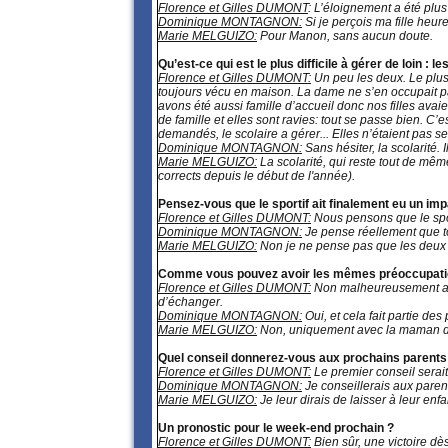
Florence et Gilles DUMONT
: L’éloignement a été plus
Dominique MONTAGNON:
Si je perçois ma fille heur
Marie MELGUIZO:
Pour Manon, sans aucun doute.
Qu’est-ce qui est le plus difficile à gérer de loin : 
Florence et Gilles DUMONT:
Un peu les deux. Le plus 
toujours vécu en maison. La dame ne s’en occupait pas 
avons été aussi famille d’accueil donc nos filles avai
de famille et elles sont ravies: tout se passe bien. C’e
demandés, le scolaire a gérer... Elles n’étaient pas ser
Dominique MONTAGNON:
Sans hésiter, la scolarité
Marie MELGUIZO:
La scolarité, qui reste tout de mêm
corrects depuis le début de l'année).
Pensez-vous que le sportif ait finalement eu un impac
Florence et Gilles DUMONT:
Nous pensons que le sport
Dominique MONTAGNON:
Je pense réellement que tout
Marie MELGUIZO:
Non je ne pense pas que les deux s
Comme vous pouvez avoir les mêmes préoccupation
Florence et Gilles DUMONT:
Non malheureusement aucu
d’échanger.
Dominique MONTAGNON:
Oui, et cela fait partie des 
Marie MELGUIZO:
Non, uniquement avec la maman de 
Quel conseil donnerez-vous aux prochains parents
Florence et Gilles DUMONT:
Le premier conseil serait
Dominique MONTAGNON:
Je conseillerais aux parents
Marie MELGUIZO:
Je leur dirais de laisser à leur enfa
Un pronostic pour le week-end prochain ?
Florence et Gilles DUMONT:
Bien sûr, une victoire dè