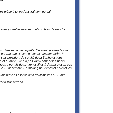
mps grâce à toi et c’est vraiment génial.
si elles jouent le week-end et combien de matchs.
Bien sûr, on le regrette. On aurait préféré les voir
est vrai que si elles n’étaient pas remontées à
 suis président du comité de la Sarthe et vous
et Audrey. Elle n’a pas voulu couper les ponts
nous a permis de suivre les filles à distance et un peu
e 16 décembre. Ce fût long pour elles et nous et les
Mais n’avons assisté qu’à deux matchs où Claire
uer à Montferrand.