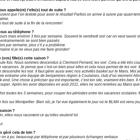
ous appelle(nt) t’elle(s) tout de suite ?
souvent que l’on textote pour avoir le résultat! Parfois on arrive à suivre par quart-te
calme.
tout de suite à la fin de la rencontre!
vous au téléphone ?
jours mais environ 3 fois par semaine. Souvent le vendredi soir car on veut savoir 
s entrainements se sont bien passés.
s par semaine, plus s’il y a problème.
emaine si je ne veux pas me faire gronder!
(vos) fille(s) cette saison ?
le fois. Nous sommes descendus à Clermont Ferrand, les voir. Cela a été très court. 
vacances. Je pense que c’est un bien pour elles et cela nous permet de les voir. Il 
escendre les voir. Il faut gérer aussi avec nos activités basket sur le Mans. Moi je
e entraine une équipe de benjamines région à Coulaines, club d’où viennent Aline 
end. Une chose à préciser qui est importante, c’est ton site, vraiment très bien. Il 
super. Après les avoir déposées en août 2011, elles ne sont rentrées au Mans que l
s toutes les 3 semaines, pour couper les périodes entre les vacances scolaires. 
ois sur Montpellier. Bien sûr, je l'ai vue également le jour où le BLMA est venu jo
 saison ?
n, elles nous racontent ce qu’elles veulent! lol
i.
s géré cela de loin ?
n a pu: beaucoup par téléphone et par plusieurs échanges verbaux.