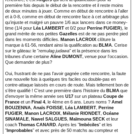
première fois depuis le début de la rencontre et il reste moins
de deux minutes à jouer. Comme en début de rencontre à l'aller
et à 0-8, comme en début de rencontre face à cet arbitrage plus
qu'injuste et malgré un pauvre 1/6 aux lancers dans ce money-
time (1/4 pour
Léa LAMBERT
et 0/2 pour
Perrine FUGIER
), le
grand mérite de nos petites
Gazelles
est de ne pas perdre pied
dans les moments difficiles.
Manon LACROIX
clôture la
marque à 61-56, rendant ainsi la qualification au
BLMA
. Cerise
sur le gâteau: le "
remulag judawa
" et la présence dans les
tribunes d'une certaine
Aline DUMONT
, venue pour l'occasion.
Que demander de plus?
Oui, frustrant de ne pas l’avoir gagnée cette rencontre, la faute
une nouvelle fois à quelques tirs faciles ou double-pas en
contre-attaque laissés en cours de route. Mais tellement bon de
s’être qualifié ! C’est une première dans l’histoire du
BLMA
que
d’envoyer la même année ses
U17
sur un plateau
Coupe de
France
et un
Final 4
, le 4ème en 6 ans. Leurs noms ?
Amel
BOUZENNA
,
Anaïs FOISSE
,
Léa LAMBERT
,
Perrine
FUGIER
,
Manon LACROIX
,
Mélanie RIONDET
,
Océane
SINAMALE
,
Nawel SALGUES
,
Maïmouna SECK
et leur
coach
Thomas CANARD
. Après les "
Imbéciles
" et les
"
Improbables
" et avec près de 50 matchs au compteur et