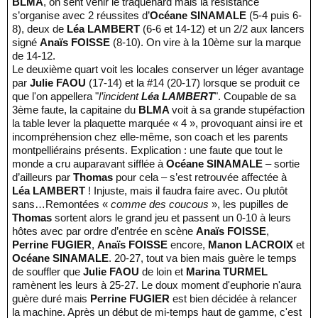
BLMA
, on sent venir le traquenard mais la résistance
s’organise avec 2 réussites d’
Océane SINAMALE
(5-4 puis 6-
8), deux de
Léa LAMBERT
(6-6 et 14-12) et un 2/2 aux lancers
signé
Anaïs FOISSE
(8-10). On vire à la 10ème sur la marque
de 14-12.
Le deuxième quart voit les locales conserver un léger avantage
par
Julie FAOU
(17-14) et la #14 (20-17) lorsque se produit ce
que l'on appellera "
l’incident
Léa LAMBERT
". Coupable de sa
3ème faute, la capitaine du
BLMA
voit à sa grande stupéfaction
la table lever la plaquette marquée « 4 », provoquant ainsi ire et
incompréhension chez elle-même, son coach et les parents
montpelliérains présents. Explication : une faute que tout le
monde a cru auparavant sifflée à
Océane SINAMALE
– sortie
d’ailleurs par
Thomas
pour cela – s’est retrouvée affectée à
Léa LAMBERT
! Injuste, mais il faudra faire avec. Ou plutôt
sans…Remontées «
comme des coucous
», les pupilles de
Thomas
sortent alors le grand jeu et passent un 0-10 à leurs
hôtes avec par ordre d’entrée en scène
Anaïs FOISSE
,
Perrine FUGIER
,
Anaïs FOISSE
encore,
Manon LACROIX
et
Océane SINAMALE
. 20-27, tout va bien mais guère le temps
de souffler que
Julie FAOU
de loin et
Marina TURMEL
ramènent les leurs à 25-27. Le doux moment d'euphorie n'aura
guère duré mais
Perrine FUGIER
est bien décidée à relancer
la machine. Après un début de mi-temps haut de gamme, c'est