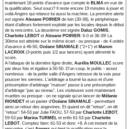
maintenant 18 points d'avance que compte le
BLMA
en vue de
la qualification. Seul souci? Il reste encore 19 minutes à jouer et
voilà Angers qui relance lui aussi la machine. La première alerte
est signée
Alexane POIRIER
de loin (30-38), le périphérique
étant d'ailleurs fortement exploité par les locales depuis le début
de la rencontre. La deuxième est signée
Daluz GOMIS
,
Charlotte LEBOT
et
Alexane POIRIER
: 6-0 et 36-39! La
30ème est atteinte sur le même écart - ou presque - de 4 unités
d'avance à 46-50,
Océane SINAMALE
("2+1") et
Manon
LACROIX
(3-points puis 1/2 aux lancers) ayant alimenté le
score.
A l'attaque de la dernière ligne droite,
Aurélia MOULLEC
score
par deux fois et égalise à 50-50. D'un coup, le public - assez
nombreux - de la petite salle d'Angers retrouve de la voix pour
pousser les siennes. L'arbitrage a tourné lui aussi et d'une
présomption d'arbitrage "
maison
" passe à une présomption
d'arbitrage "
pas au niveau
". Les visiteuses sont maintenant
muettes ou presque - on ne signale qu'un lancer de
Mélanie
RIONDET
et un panier d'
Océane SINAMALE
- permettant
ainsi un retour des angevines. Et quand on dit "retour", on dit
"retour": 54-53 par Julie FAOU, 57-53 par
Charlotte LEBOT
,
59-53 par
Marina TURMEL
et enfin 61-53 par
Charlotte
LEBOT
. Comptez bien: 61-53 et donc +8. A cet instant de la
rencontre, c'est
Angers
qui tient la qualification pour la