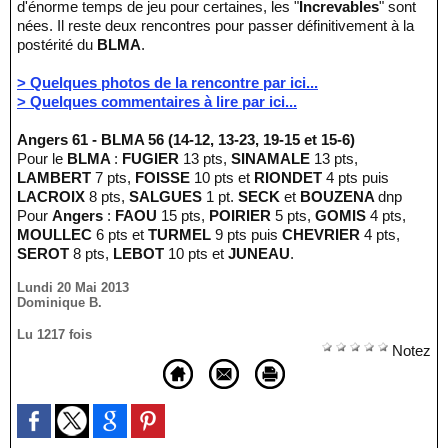
d'énorme temps de jeu pour certaines, les "
Increvables
" sont
nées. Il reste deux rencontres pour passer définitivement à la
postérité du
BLMA
.
> Quelques photos de la rencontre par ici...
> Quelques commentaires à lire par ici...
Angers 61 - BLMA 56 (14-12, 13-23, 19-15 et 15-6)
Pour le
BLMA
:
FUGIER
13 pts,
SINAMALE
13 pts,
LAMBERT
7 pts,
FOISSE
10 pts et
RIONDET
4 pts puis
LACROIX
8 pts,
SALGUES
1 pt.
SECK
et
BOUZENA
dnp
Pour
Angers
:
FAOU
15 pts,
POIRIER
5 pts,
GOMIS
4 pts,
MOULLEC
6 pts et
TURMEL
9 pts puis
CHEVRIER
4 pts,
SEROT
8 pts,
LEBOT
10 pts et
JUNEAU
.
Lundi 20 Mai 2013
Dominique B.
Lu 1217 fois
Notez