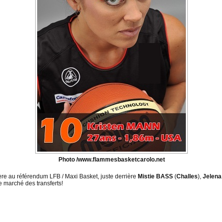
Photo /www.flammesbasketcarolo.net
ère au référendum LFB / Maxi Basket, juste derrière
Mistie BASS
(
Challes
),
Jelen
le marché des transferts!