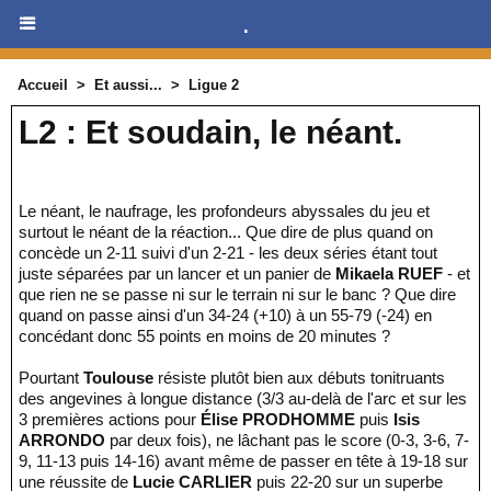
.
Accueil
>
Et aussi...
>
Ligue 2
L2 : Et soudain, le néant.
Le néant, le naufrage, les profondeurs abyssales du jeu et
surtout le néant de la réaction... Que dire de plus quand on
concède un 2-11 suivi d'un 2-21 - les deux séries étant tout
juste séparées par un lancer et un panier de
Mikaela RUEF
- et
que rien ne se passe ni sur le terrain ni sur le banc ? Que dire
quand on passe ainsi d'un 34-24 (+10) à un 55-79 (-24) en
concédant donc 55 points en moins de 20 minutes ?
Pourtant
Toulouse
résiste plutôt bien aux débuts tonitruants
des angevines à longue distance (3/3 au-delà de l'arc et sur les
3 premières actions pour
Élise PRODHOMME
puis
Isis
ARRONDO
par deux fois), ne lâchant pas le score (0-3, 3-6, 7-
9, 11-13 puis 14-16) avant même de passer en tête à 19-18 sur
une réussite de
Lucie CARLIER
puis 22-20 sur un superbe