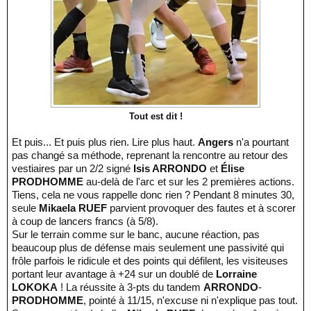
Tout est dit !
Et puis... Et puis plus rien. Lire plus haut.
Angers
n'a pourtant
pas changé sa méthode, reprenant la rencontre au retour des
vestiaires par un 2/2 signé
Isis ARRONDO
et
Élise
PRODHOMME
au-delà de l'arc et sur les 2 premières actions.
Tiens, cela ne vous rappelle donc rien ? Pendant 8 minutes 30,
seule
Mikaela RUEF
parvient provoquer des fautes et à scorer
à coup de lancers francs (à 5/8).
Sur le terrain comme sur le banc, aucune réaction, pas
beaucoup plus de défense mais seulement une passivité qui
frôle parfois le ridicule et des points qui défilent, les visiteuses
portant leur avantage à +24 sur un doublé de
Lorraine
LOKOKA
! La réussite à 3-pts du tandem
ARRONDO
-
PRODHOMME
, pointé à 11/15, n'excuse ni n'explique pas tout.