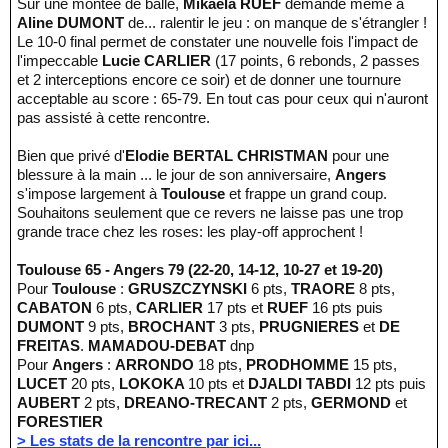
Sur une montée de balle,
Mikaela RUEF
demande même à
Aline DUMONT
de... ralentir le jeu : on manque de s'étrangler !
Le 10-0 final permet de constater une nouvelle fois l'impact de
l'impeccable
Lucie CARLIER
(17 points, 6 rebonds, 2 passes
et 2 interceptions encore ce soir) et de donner une tournure
acceptable au score : 65-79. En tout cas pour ceux qui n'auront
pas assisté à cette rencontre.
Bien que privé d'
Elodie BERTAL CHRISTMAN
pour une
blessure à la main ... le jour de son anniversaire,
Angers
s'impose largement à
Toulouse
et frappe un grand coup.
Souhaitons seulement que ce revers ne laisse pas une trop
grande trace chez les roses: les play-off approchent !
Toulouse 65 - Angers 79 (22-20, 14-12, 10-27 et 19-20)
Pour
Toulouse
:
GRUSZCZYNSKI
6 pts,
TRAORE
8 pts,
CABATON
6 pts,
CARLIER
17 pts et
RUEF
16 pts puis
DUMONT
9 pts,
BROCHANT
3 pts,
PRUGNIERES
et
DE
FREITAS
.
MAMADOU-DEBAT
dnp
Pour
Angers
:
ARRONDO
18 pts,
PRODHOMME
15 pts,
LUCET
20 pts,
LOKOKA
10 pts et
DJALDI TABDI
12 pts puis
AUBERT
2 pts,
DREANO-TRECANT
2 pts,
GERMOND
et
FORESTIER
> Les stats de la rencontre par ici...