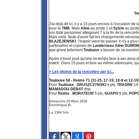
To
J'ai déjà dit ici, il y a 15 jours encore à l'occasion de 
pour le
TMB
. Mais
Aline
au poste 1 et
Sylvie
au poste
son total personnel atteignant 7 à la fin de la rencontr
Mais voilà, faute d'avoir fait les changements nécess
BLAZEJEWSKI
: l'espoir vient de passer. Il n'y a p
partenaires et copines de
Landerneau
Aline DUMON
que grave tellement
Toulouse
a besoin de sa numéro 
Après n'avoir joué qu'une mi-temps face à ses deux d
match. Dans 15 jours et face au même adversaire, que c
> Les photos de la rencontre par ici...
Toulouse 58 - Reims 71 (11-25, 17-19, 18-9 et 12-19
Pour
Toulouse
:
GRUSZCZYNSKI
4 pts,
TRAORE
19 
MAMADOU-DEBAT
dnp
Pour
Reims
:
MORATEUR
5 pts,
GUAPO
8 pts,
POP
Dimanche 25 Mars 2018
Dominique B.
Lu 1364 fois