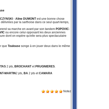
use
ZCZYNSKI
-
Aline DUMONT
est une bonne chose
es délivrées par la sarthoise dans ce seul quart-temps,
prend sa marche en avant par son tandem
POPOVIC
-
VIC
ou encore celui opposant les deux anciennes
sure dont on espère qu'elle sera plus spectaculaire
oir que
Toulouse
songe à en jouer deux dans le même
ITAS
2 pts,
BROCHANT
et
PRUGNIERES
.
INT-MARTIN
2 pts,
BA
2 pts et
CAMARA
Notez