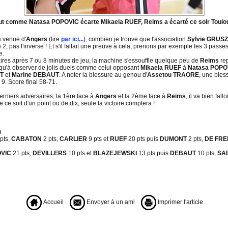
ut comme Natasa POPOVIC écarte Mikaela RUEF, Reims a écarté ce soir Toulo
la venue d'
Angers
(lire
par ici...
), combien je trouve que l'association
Sylvie GRUS
 2, pas l'inverse ! Et s'il fallait une preuve à cela, prenons par exemple les 3 pass
e.
aires après 7 ou 8 minutes de jeu, la machine s'essouffle quelque peu de
Reims
re
lus qu'à observer de jolis duels comme celui opposant
Mikaela RUEF
à
Natasa POPO
T
et
Marine DEBAUT
. A noter la blessure au genou d'
Assetou TRAORE
, une bles
9. Score final 58-71.
erniers adversaires, la 1ère face à
Angers
et la 2ème face à
Reims
, il va bien fall
e soit d'un point ou de dix, seule la victoire comptera !
)
pts,
CABATON
2 pts,
CARLIER
9 pts et
RUEF
20 pts puis
DUMONT
2 pts,
DE FRE
OVIC
21 pts,
DEVILLERS
10 pts et
BLAZEJEWSKI
13 pts puis
DEBAUT
10 pts,
SA
Accueil
Envoyer à un ami
Imprimer l'article