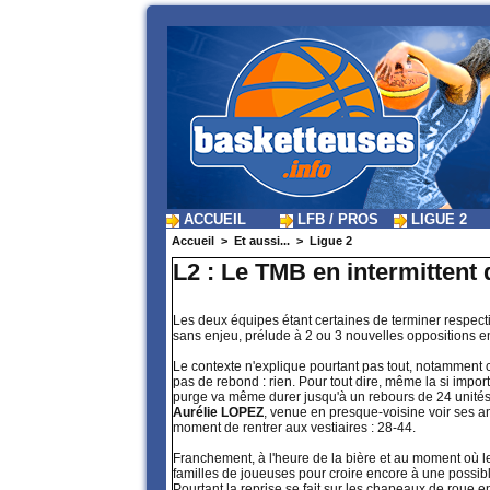
ACCUEIL
LFB / PROS
LIGUE 2
Accueil
>
Et aussi...
>
Ligue 2
L2 : Le TMB en intermittent 
Les deux équipes étant certaines de terminer respect
sans enjeu, prélude à 2 ou 3 nouvelles oppositions ent
Le contexte n'explique pourtant pas tout, notamment 
pas de rebond : rien. Pour tout dire, même la si impo
purge va même durer jusqu'à un rebours de 24 unités 
Aurélie LOPEZ
, venue en presque-voisine voir ses anc
moment de rentrer aux vestiaires : 28-44.
Franchement, à l'heure de la bière et au moment où 
familles de joueuses pour croire encore à une possible
Pourtant la reprise se fait sur les chapeaux de roue 