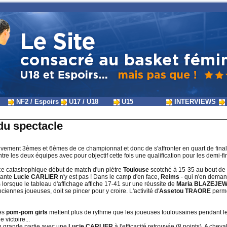
NF2 / Espoirs
U17 / U18
U15
INTERVIEWS
du spectacle
ivement 3èmes et 6èmes de ce championnat et donc de s'affronter en quart de final
re les deux équipes avec pour objectif cette fois une qualification pour les demi-fi
ce catastrophique début de match d'un piètre
Toulouse
scotché à 15-35 au bout de 
rtante
Lucie CARLIER
n'y est pas ! Dans le camp d'en face,
Reims
- qui n'en deman
lorsque le tableau d'affichage affiche 17-41 sur une réussite de
Maria BLAZEJEW
iennes joueuses, doit se pincer pour y croire. L'activité d'
Assetou TRAORE
perme
les
pom-pom girls
mettent plus de rythme que les joueuses toulousaines pendant le
 victoire...
en grande partie avec une
Lucie CARLIER
à l'efficacité retrouvée (8 points). A chev