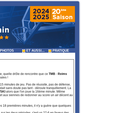
PHOTOS
ET AUSSI...
PRATIQUE
e, quelle drôle de rencontre que ce
TMB
-
Reims
nales !
15 minutes de jeu. Pas de réussite, pas de défense,
dait sans doute pas tant - déroule tranquillement. La
SKI
alors que l'on joue la 16ème minute. Même
t aux siennes de redonner au score un air décent au
s 18 premières minutes, il n'y a guère que quelques
al sur les deux périodes, c'est un 27-6 en faveur des