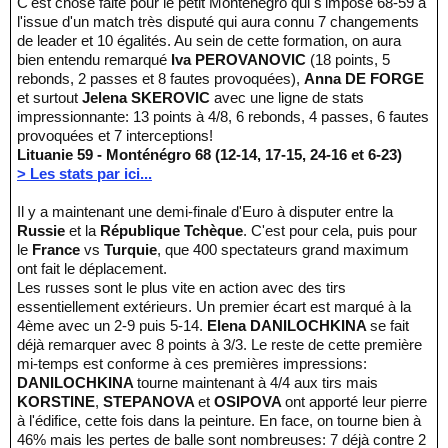
C'est chose faite pour le petit Monténégro qui s'impose 68-59 à
l'issue d'un match très disputé qui aura connu 7 changements
de leader et 10 égalités. Au sein de cette formation, on aura
bien entendu remarqué
Iva PEROVANOVIC
(18 points, 5
rebonds, 2 passes et 8 fautes provoquées),
Anna DE FORGE
et surtout
Jelena SKEROVIC
avec une ligne de stats
impressionnante: 13 points à 4/8, 6 rebonds, 4 passes, 6 fautes
provoquées et 7 interceptions!
Lituanie 59 - Monténégro 68 (12-14, 17-15, 24-16 et 6-23)
> Les stats par ici...
Il y a maintenant une demi-finale d'Euro à disputer entre la
Russie
et la
République Tchèque
. C'est pour cela, puis pour
le
France
vs
Turquie
, que 400 spectateurs grand maximum
ont fait le déplacement.
Les russes sont le plus vite en action avec des tirs
essentiellement extérieurs. Un premier écart est marqué à la
4ème avec un 2-9 puis 5-14.
Elena DANILOCHKINA
se fait
déjà remarquer avec 8 points à 3/3. Le reste de cette première
mi-temps est conforme à ces premières impressions:
DANILOCHKINA
tourne maintenant à 4/4 aux tirs mais
KORSTINE
,
STEPANOVA
et
OSIPOVA
ont apporté leur pierre
à l'édifice, cette fois dans la peinture. En face, on tourne bien à
46% mais les pertes de balle sont nombreuses: 7 déjà contre 2