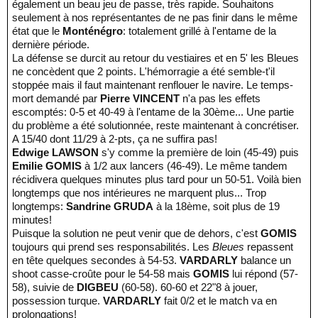
également un beau jeu de passe, très rapide. Souhaitons
seulement à nos représentantes de ne pas finir dans le même
état que le
Monténégro
: totalement grillé à l'entame de la
dernière période.
La défense se durcit au retour du vestiaires et en 5' les Bleues
ne concèdent que 2 points. L'hémorragie a été semble-t'il
stoppée mais il faut maintenant renflouer le navire. Le temps-
mort demandé par
Pierre VINCENT
n'a pas les effets
escomptés: 0-5 et 40-49 à l'entame de la 30ème... Une partie
du problème a été solutionnée, reste maintenant à concrétiser.
A 15/40 dont 11/29 à 2-pts, ça ne suffira pas!
Edwige LAWSON
s'y comme la première de loin (45-49) puis
Emilie GOMIS
à 1/2 aux lancers (46-49). Le même tandem
récidivera quelques minutes plus tard pour un 50-51. Voilà bien
longtemps que nos intérieures ne marquent plus... Trop
longtemps:
Sandrine GRUDA
à la 18ème, soit plus de 19
minutes!
Puisque la solution ne peut venir que de dehors, c'est
GOMIS
toujours qui prend ses responsabilités. Les
Bleues
repassent
en tête quelques secondes à 54-53.
VARDARLY
balance un
shoot casse-croûte pour le 54-58 mais
GOMIS
lui répond (57-
58), suivie de
DIGBEU
(60-58). 60-60 et 22"8 à jouer,
possession turque.
VARDARLY
fait 0/2 et le match va en
prolongations!