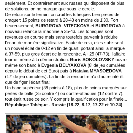
seulement. Et contrairement aux russes qui disposent de plus
de solutions, on ne marque que sous le cercle.
De retour sur le terrain, on croit les tchèques bien prêtes de
craquer: 15 points de retard à 28-43 en moins de 1'30. Fort
heureusement,
BURGROVA
,
VITECKOVA
et
BURGROVA
à
nouveau relance la machine à 35-43. Les tchèques sont
revenues en course mais sans toutefois parvenir à réduire
l'écart de manière significative. Faute de cela, elles subissent
un nouvel éclat de 0-12 en fin de quart, portant ainsi la marque
à 37-59, plus gros écart de la rencontre. A +25 (47-73), l'affaire
tourne même à la démonstration.
Boris SOKOLOVSKY
ouvre
même son banc à
Evgenia BELYAKOVA
(8' de jeu cumulées
depuis le début de cet Euro) puis à
Natalya MYASOEDOVA
(17' de jeu cumulées). La fin de la rencontre n'a d'autre intérêt
que de figer l'écart final:
Un banc supérieur (39 points à 18), plus de points marqués sur
pertes de balle (25 contre 4) ou contre-attaques (12 contre 7):
tout était russe ce soir. Y compris la qualification pour la finale...
République Tchèque - Russie (18-22, 8-17, 17-22 et 10-24)