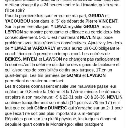
meilleur visage il y a 24 heures contre la
Lituanie
, qu'en sera-
t'il ce soir?
Pour la première fois sauf erreur de ma part,
GRUDA
et
YACOUBOU
sont dans le "5" de départ de
Pierre VINCENT
.
Sur la première attaque,
YILMAZ
mystifie
GRUDA
, mais
LEPRON
se montre percutante et efficace au cercle deux fois
consécutivement. 5-2. C'est maintenant
NEVLIN
qui pose
problème avec trois réussites consécutives. Ajoutez-y les deux
de
YILMAZ
et
VARDARLY
et vous aurez un 0-10 obligeant le
coach tricolore à prendre un temps-mort. Les entrées de
BEIKES
,
MIYEM
et
LAWSON
ne changent pas radicalement
la donne:c'est la défense qui donne des signes de faiblesse et
qui laisse trop de possibilités de tirs aux turques, 17 en un
quart-temps. Les tirs primées de
GOMIS
et
LAWSON
permettent de rester au contact.
Les tricolores connaissent ensuite une mauvaise passe leur
coûtant un 0-8 entre la 14ème et la 17ème minute. Le débours
est alors à son maximum: -9 à 22-31 puis -10 à 26-36.
NEVLIN
continue tranquillement son match (14 points à 7/9 en 17') et il
faut que ce soit
Céline DUMERC
qui s'arrache sur un 2+1 pour
que l'écart ne soit pas plus important à la mi-temps.
Réputées pour leur jeu plutôt physique, les turques étonnent
depuis le quart contre le Monténégro: elles pratiquent