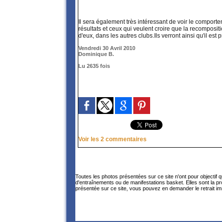
Il sera également très intéressant de voir le comporte
résultats et ceux qui veulent croire que la recomposi
d'eux, dans les autres clubs.Ils verront ainsi qu'il es
Vendredi 30 Avril 2010
Dominique B.
Lu 2635 fois
Voir les
2
commentaires
Toutes les photos présentées sur ce site n'ont pour objectif 
d'entraînements ou de manifestations basket. Elles sont la p
présentée sur ce site, vous pouvez en demander le retrait im