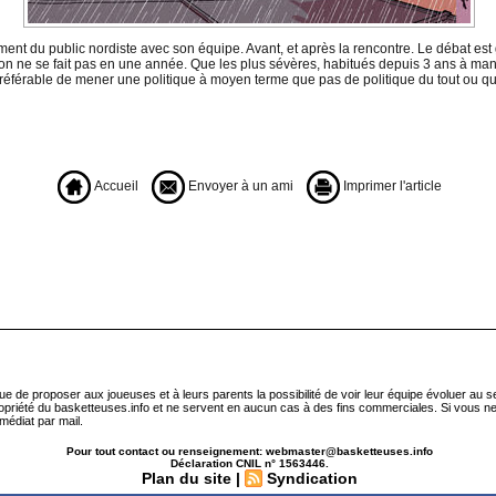
ment du public nordiste avec son équipe. Avant, et après la rencontre. Le débat est
tion ne se fait pas en une année. Que les plus sévères, habitués depuis 3 ans à man
t préférable de mener une politique à moyen terme que pas de politique du tout ou que
Accueil
Envoyer à un ami
Imprimer l'article
que de proposer aux joueuses et à leurs parents la possibilité de voir leur équipe évoluer au 
ropriété du basketteuses.info et ne servent en aucun cas à des fins commerciales. Si vous ne
médiat par mail.
Pour tout contact ou renseignement: webmaster@basketteuses.info
Déclaration CNIL n° 1563446.
Plan du site
|
Syndication