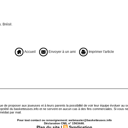
. Brésil.
Accueil
Envoyer à un ami
Imprimer l'article
que de proposer aux joueuses et à leurs parents la possibilité de voir leur équipe évoluer au 
ropriété du basketteuses.info et ne servent en aucun cas à des fins commerciales. Si vous ne
médiat par mail.
Pour tout contact ou renseignement: webmaster@basketteuses.info
Déclaration CNIL n° 1563446.
Plan du site
|
Syndication