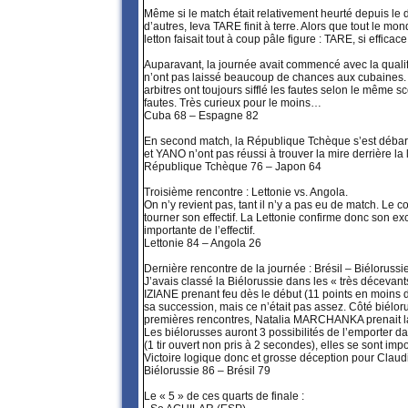
Même si le match était relativement heurté depuis le d
d’autres, Ieva TARE finit à terre. Alors que tout le mo
letton faisait tout à coup pâle figure : TARE, si efficac
Auparavant, la journée avait commencé avec la quali
n’ont pas laissé beaucoup de chances aux cubaines. So
arbitres ont toujours sifflé les fautes selon le même
fautes. Très curieux pour le moins…
Cuba 68 – Espagne 82
En second match, la République Tchèque s’est débarr
et YANO n’ont pas réussi à trouver la mire derrière la 
République Tchèque 76 – Japon 64
Troisième rencontre : Lettonie vs. Angola.
On n’y revient pas, tant il n’y a pas eu de match. Le
tourner son effectif. La Lettonie confirme donc son ex
importante de l’effectif.
Lettonie 84 – Angola 26
Dernière rencontre de la journée : Brésil – Biélorussie
J’avais classé la Biélorussie dans les « très décevant
IZIANE prenant feu dès le début (11 points en moins d’
sa succession, mais ce n’était pas assez. Côté biélo
premières rencontres, Natalia MARCHANKA prenait la
Les biélorusses auront 3 possibilités de l’emporter d
(1 tir ouvert non pris à 2 secondes), elles se sont im
Victoire logique donc et grosse déception pour Claudi
Biélorussie 86 – Brésil 79
Le « 5 » de ces quarts de finale :