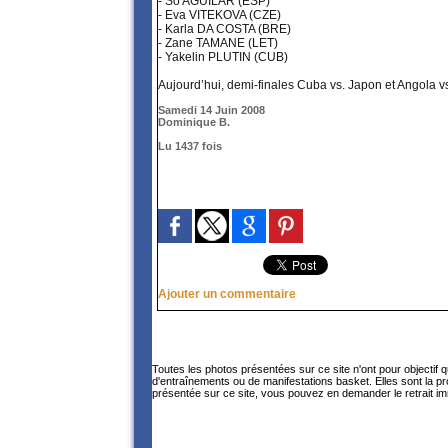
- So AGUILAR (ESP)
- Eva VITEKOVA (CZE)
- Karla DA COSTA (BRE)
- Zane TAMANE (LET)
- Yakelin PLUTIN (CUB)
Aujourd’hui, demi-finales Cuba vs. Japon et Angola vs
Samedi 14 Juin 2008
Dominique B.
Lu 1437 fois
Ajouter un commentaire
Toutes les photos présentées sur ce site n'ont pour objectif 
d'entraînements ou de manifestations basket. Elles sont la p
présentée sur ce site, vous pouvez en demander le retrait im