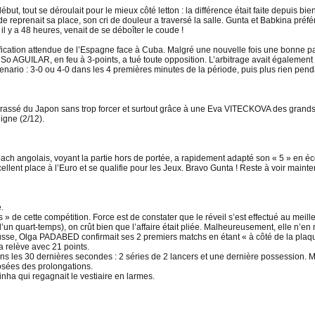
ébut, tout se déroulait pour le mieux côté letton : la différence était faite depuis 
nde reprenait sa place, son cri de douleur a traversé la salle. Gunta et Babkina préf
e il y a 48 heures, venait de se déboîter le coude !
fication attendue de l’Espagne face à Cuba. Malgré une nouvelle fois une bonne 
 AGUILAR, en feu à 3-points, a tué toute opposition. L’arbitrage avait également é
 scenario : 3-0 ou 4-0 dans les 4 premières minutes de la période, puis plus rien pe
assé du Japon sans trop forcer et surtout grâce à une Eva VITECKOVA des grands j
ligne (2/12).
 coach angolais, voyant la partie hors de portée, a rapidement adapté son « 5 » en 
cellent place à l’Euro et se qualifie pour les Jeux. Bravo Gunta ! Reste à voir maint
.
s » de cette compétition. Force est de constater que le réveil s’est effectué au mei
un quart-temps), on crût bien que l’affaire était pliée. Malheureusement, elle n’en 
russe, Olga PADABED confirmait ses 2 premiers matchs en étant « à côté de la plaqu
 relève avec 21 points.
ans les 30 dernières secondes : 2 séries de 2 lancers et une dernière possession. Ma
posées des prolongations.
nha qui regagnait le vestiaire en larmes.