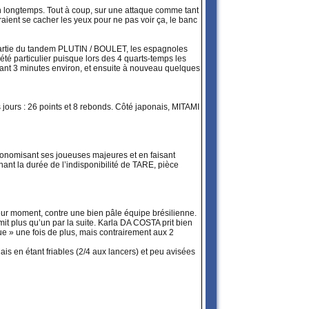
bien longtemps. Tout à coup, sur une attaque comme tant
éraient se cacher les yeux pour ne pas voir ça, le banc
partie du tandem PLUTIN / BOULET, les espagnoles
té particulier puisque lors des 4 quarts-temps les
ndant 3 minutes environ, et ensuite à nouveau quelques
ours : 26 points et 8 rebonds. Côté japonais, MITAMI
économisant ses joueuses majeures et en faisant
enant la durée de l’indisponibilité de TARE, pièce
lleur moment, contre une bien pâle équipe brésilienne.
mit plus qu’un par la suite. Karla DA COSTA prit bien
e » une fois de plus, mais contrairement aux 2
is en étant friables (2/4 aux lancers) et peu avisées