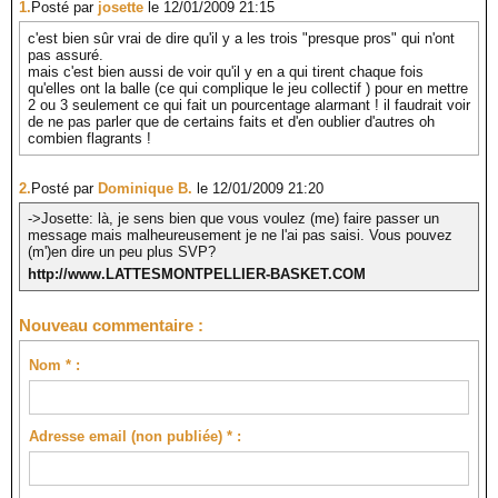
1.
Posté par
josette
le 12/01/2009 21:15
c'est bien sûr vrai de dire qu'il y a les trois "presque pros" qui n'ont
pas assuré.
mais c'est bien aussi de voir qu'il y en a qui tirent chaque fois
qu'elles ont la balle (ce qui complique le jeu collectif ) pour en mettre
2 ou 3 seulement ce qui fait un pourcentage alarmant ! il faudrait voir
de ne pas parler que de certains faits et d'en oublier d'autres oh
combien flagrants !
2.
Posté par
Dominique B.
le 12/01/2009 21:20
->Josette: là, je sens bien que vous voulez (me) faire passer un
message mais malheureusement je ne l'ai pas saisi. Vous pouvez
(m')en dire un peu plus SVP?
http://www.LATTESMONTPELLIER-BASKET.COM
Nouveau commentaire :
Nom * :
Adresse email (non publiée) * :