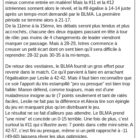
mieux comme entrée en matière! Mais la #11 et la #12
istréennes sonnent alors le réveil, et la #8 égalise à 14-14 juste
après un temps-mort demandé par le BLMA. La première
période se termine alors à 21-17.
De la 11ème à la 15ème, les débats seront plus tendus et plus
accrochés, chacune des deux équipes passant en tête à tour
de rôle: pas moins de 4 changements de leader viendront
marquer ce passage. Mais à 28-29, Istres commence à
creuser un petit écart dont on sent bien qu'il sera difficile à
reprendre: 28-32 puis 30-35 à la mi-temps.
De retour des vestiaires, le BLMA fournit un gros effort pour
revenir dans le match. Ce qu'il parvient à faire en arrachant
l'égalisation par Leslie à 42-42. Mais il faut bien reconnaître que
ce soir l'apport du trio estampillé "pro ou presque" est bien trop
faible: Manon défend, comme toujours, mais est d'une
maladresse insigne au tir (7 points seulement et tant de ratés
faciles
, Leslie ne fait pas la différence et Alexia tire son épingle
du jeu en marquant plus qu'en distribuant le jeu.
Le résultat ne se fait d'ailleurs pas attendre. Le BLMA prend
"une mine" et concède un 0-15 terrible. Une fois de plus, c'est
surtout la #11 qui s'illustre avec 7 points dans cette mini-série. A
42-57, c'est fini ou presque, même si un petit rapproché à -11
(49-60) laissera rêver les plus optimistes.