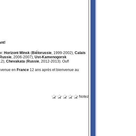
nt!
re:
Horizont Minsk
(
Biélorussie
, 1999-2002),
Calais
Russie
, 2006-2007),
Ust-Kamenogorsk
12),
Chevakata
(
Russie
, 2012-2013). Ouf!
envenue en
France
12 ans après et bienvenue au
Notez