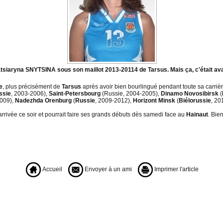
tsiaryna SNYTSINA sous son maillot 2013-20114 de Tarsus. Mais ça, c'était ava
e
, plus précisément de
Tarsus
après avoir bien bourlingué pendant toute sa carriè
ssie
, 2003-2006),
Saint-Petersbourg
(Russie, 2004-2005),
Dinamo Novosibirsk
(
2009),
Nadezhda Orenburg
(
Russie
, 2009-2012),
Horizont Minsk
(
Biélorussie
, 20
arrivée ce soir et pourrait faire ses grands débuts dès samedi face au
Hainaut
. Bi
Accueil
Envoyer à un ami
Imprimer l'article