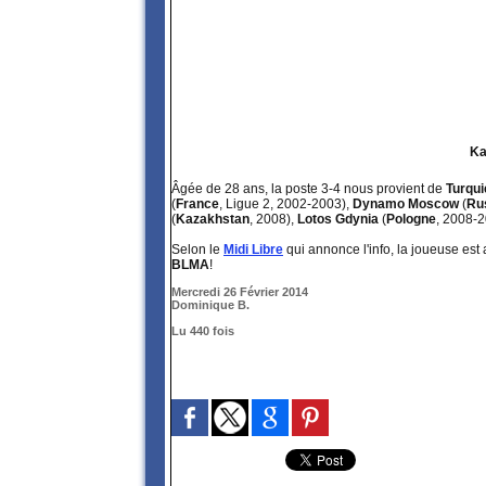
Ka
Âgée de 28 ans, la poste 3-4 nous provient de
Turqui
(
France
, Ligue 2, 2002-2003),
Dynamo Moscow
(
Ru
(
Kazakhstan
, 2008),
Lotos Gdynia
(
Pologne
, 2008-
Selon le
Midi Libre
qui annonce l'info, la joueuse est 
BLMA
!
Mercredi 26 Février 2014
Dominique B.
Lu 440 fois