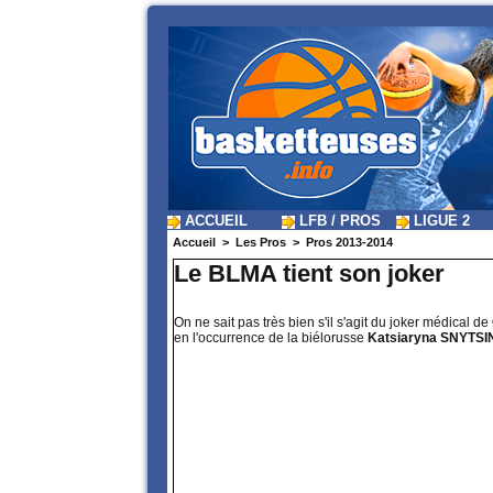
ACCUEIL
LFB / PROS
LIGUE 2
Accueil
>
Les Pros
>
Pros 2013-2014
Le BLMA tient son joker
On ne sait pas très bien s'il s'agit du joker médical de
en l'occurrence de la biélorusse
Katsiaryna SNYTSI