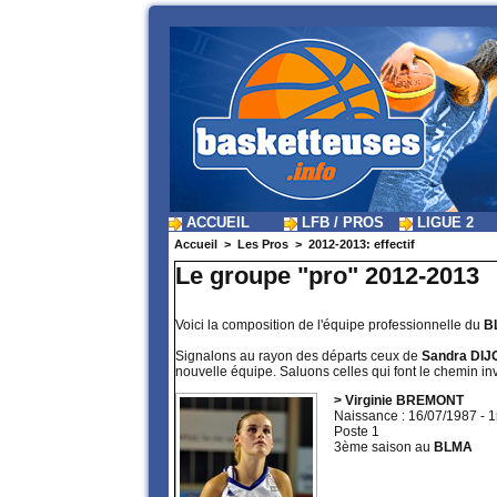
ACCUEIL
LFB / PROS
LIGUE 2
Accueil
>
Les Pros
>
2012-2013: effectif
Le groupe "pro" 2012-2013
Voici la composition de l'équipe professionnelle du
B
Signalons au rayon des départs ceux de
Sandra DIJ
nouvelle équipe. Saluons celles qui font le chemin inv
> Virginie BREMONT
Naissance : 16/07/1987 - 
Poste 1
3ème saison au
BLMA