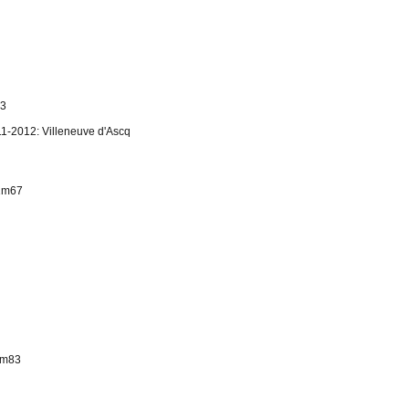
83
11-2012: Villeneuve d'Ascq
 1m67
1m83