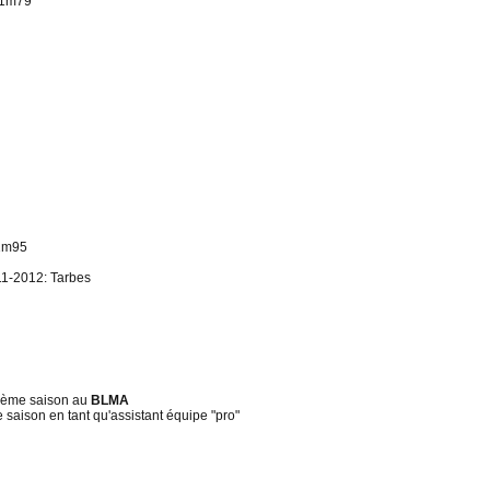
 1m79
 1m95
11-2012: Tarbes
6ème saison au
BLMA
 saison en tant qu'assistant équipe "pro"