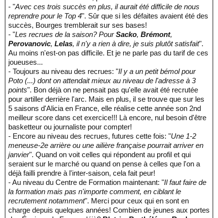
- "
Avec ces trois succès en plus, il aurait été difficile de nous
reprendre pour le Top 4
". Sûr que si les défaites avaient été des
succès, Bourges tremblerait sur ses bases!
- "
Les recrues de la saison? Pour
Sacko
,
Brémont
,
Perovanovic
,
Lelas
, il n'y a rien à dire, je suis plutôt satisfait
".
Au moins n'est-on pas difficile. Et je ne parle pas du tarif de ces
joueuses...
- Toujours au niveau des recrues: "
Il y a un petit bémol pour
Poto (...) dont on attendait mieux au niveau de l'adresse à 3
points
". Bon déjà on ne pensait pas qu'elle avait été recrutée
pour artiller derrière l'arc. Mais en plus, il se trouve que sur les
5 saisons d'Alicia en France, elle réalise cette année son 2nd
meilleur score dans cet exercice!!! Là encore, nul besoin d'être
basketteur ou journaliste pour compter!
- Encore au niveau des recrues, futures cette fois: "
Une 1-2
meneuse-2e arrière ou une ailière française pourrait arriver en
janvier
". Quand on voit celles qui répondent au profil et qui
seraient sur le marché ou quand on pense à celles que l'on a
déjà failli prendre à l'inter-saison, cela fait peur!
- Au niveau du Centre de Formation maintenant: "
Il faut faire de
la formation mais pas n'importe comment, en ciblant le
recrutement notamment
". Merci pour ceux qui en sont en
charge depuis quelques années! Combien de jeunes aux portes