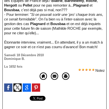
des Équipes de France déjà?
Blatrie
,
Barthélémy
,
Roche
,
Hergott
ou
Pellet
pour ne pas remonter à...
Plagnard
et
Bousbaa
, c'est déjà pas si mal, non???
- Pour terminer: "
Si on pouvait sortir une 'pro' chaque trois ans,
ce serait formidable
". On l'a bien vu à l'inter-saison avec la
gestion des cas
Plagnard
et
Bousbaa
et on est déjà inquiets
pour cette future fin de saison (Mathilde ROCHE par exemple,
pour ne citer qu'elle)...
Étonnante interview, vraiment... En attendant, il y a un match à
gagner ce soir et ce n'est pas courru d'avance! Bon match!
Samedi 18 Décembre 2010
Dominique B.
Lu 1652 fois
Notez